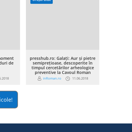
 moment
presshub.ro: Galaţi: Aur şi pietre
duri de
semipreţioase, descoperite în
timpul cercetărilor arheologice
preventive la Cavoul Roman
6.2018
inRoman.ro
11.06.2018
icole!