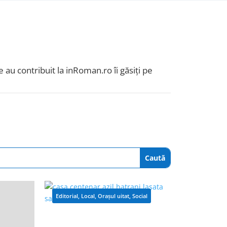
 au contribuit la inRoman.ro îi găsiți pe
Editorial
,
Local
,
Orașul uitat
,
Social