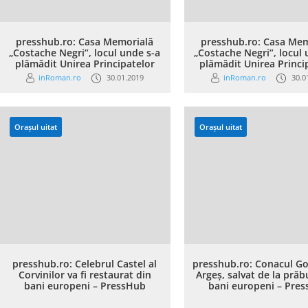
presshub.ro: Casa Memorială
presshub.ro: Casa Mem
„Costache Negri”, locul unde s-a
„Costache Negri”, locul 
plămădit Unirea Principatelor
plămădit Unirea Princi
inRoman.ro
30.01.2019
inRoman.ro
30.0
Orașul uitat
Orașul uitat
presshub.ro: Celebrul Castel al
presshub.ro: Conacul Gol
Corvinilor va fi restaurat din
Argeș, salvat de la prăb
bani europeni – PressHub
bani europeni – Pre