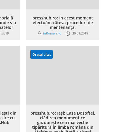
orială
presshub.ro: În acest moment
unde s-a
efectuăm câteva proceduri de
patelor
mentenanță.
1.2019
inRoman.ro
30.01.2019
Orașul uitat
ești din
presshub.ro: Iași: Casa Dosoftei,
ușire cu
clădirea monument ce
ssHub
găzduiește cea mai veche
tipăritură în limba română din
Moldova, reabilitată cu bani