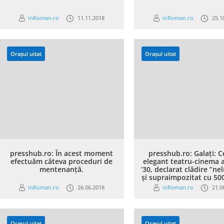
inRoman.ro
11.11.2018
inRoman.ro
25.1
Orașul uitat
Orașul uitat
presshub.ro: În acest moment
presshub.ro: Galaţi: C
efectuăm câteva proceduri de
elegant teatru-cinema a
mentenanță.
’30, declarat clădire ”neî
şi supraimpozitat cu 500
inRoman.ro
26.06.2018
inRoman.ro
21.0
Orașul uitat
Orașul uitat