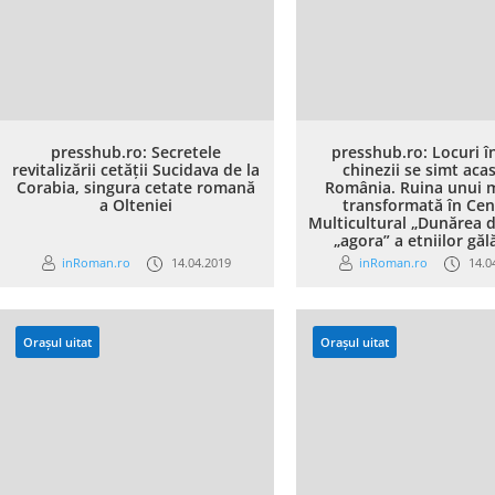
presshub.ro: Secretele
presshub.ro: Locuri î
revitalizării cetății Sucidava de la
chinezii se simt acas
Corabia, singura cetate romană
România. Ruina unui 
a Olteniei
transformată în Cen
Multicultural „Dunărea d
„agora” a etniilor gă
inRoman.ro
14.04.2019
inRoman.ro
14.0
Orașul uitat
Orașul uitat