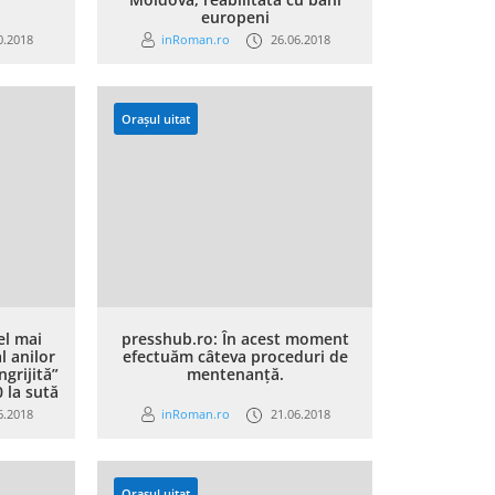
europeni
0.2018
inRoman.ro
26.06.2018
Orașul uitat
el mai
presshub.ro: În acest moment
l anilor
efectuăm câteva proceduri de
ngrijită”
mentenanță.
 la sută
6.2018
inRoman.ro
21.06.2018
Orașul uitat