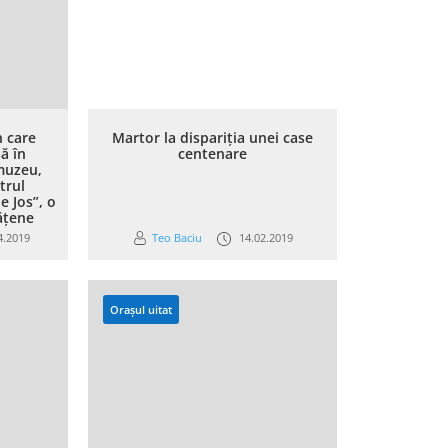
n care
Martor la dispariția unei case
ă în
centenare
muzeu,
trul
e Jos”, o
lățene
4.2019
Teo Baciu
14.02.2019
Orașul uitat