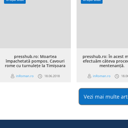
presshub.ro: Moartea
presshub.ro: În acest
împachetată pompos. Cavouri
efectuăm câteva proce
rome cu turnulețe la Timișoara
mentenanță.
inRoman.ro
18.06.2018
inRoman.ro
18.0
Vezi mai multe art