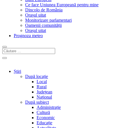
Ce face Uniunea Europeană pentru mine
Dincolo de România
Orașul uitat
Monitorizare parlamentari
Oamenii comunității
Orașul uitat
Prognoza meteo
Știri
După locație
Local
Rural
Județean
Național
După subiect
Administrație
Cultură
Economic
Educație
Actualitate