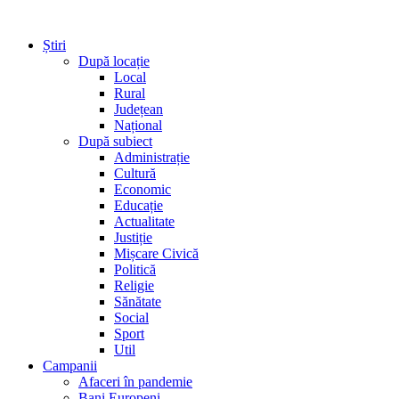
Știri
După locație
Local
Rural
Județean
Național
După subiect
Administrație
Cultură
Economic
Educație
Actualitate
Justiție
Mișcare Civică
Politică
Religie
Sănătate
Social
Sport
Util
Campanii
Afaceri în pandemie
Bani Europeni