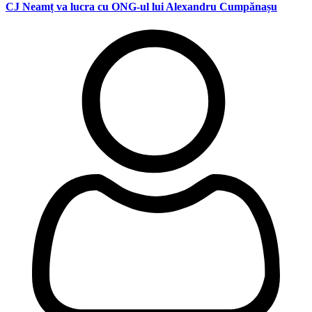
CJ Neamț va lucra cu ONG-ul lui Alexandru Cumpănașu