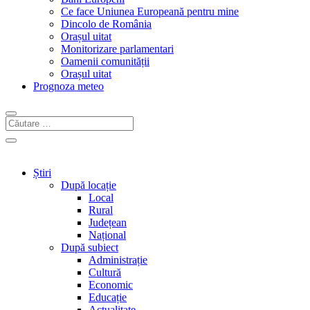
Ce face Uniunea Europeană pentru mine
Dincolo de România
Orașul uitat
Monitorizare parlamentari
Oamenii comunității
Orașul uitat
Prognoza meteo
Știri
După locație
Local
Rural
Județean
Național
După subiect
Administrație
Cultură
Economic
Educație
Actualitate