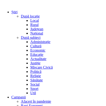
Știri
După locație
Local
Rural
Județean
Național
După subiect
Administrație
Cultură
Economic
Educație
Actualitate
Justiție
Mișcare Civică
Politică
Religie
Sănătate
Social
Sport
Util
Campanii
Afaceri în pandemie
Bani Europeni