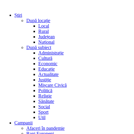
Știri
După locație
Local
Rural
Județean
Național
După subiect
Administrație
Cultură
Economic
Educație
Actualitate
Justiție
Mișcare Civică
Politică
Religie
Sănătate
Social
Sport
Util
Campanii
Afaceri în pandemie
Bani Europeni