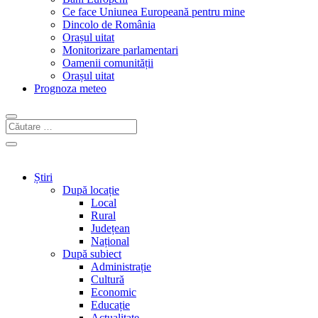
Ce face Uniunea Europeană pentru mine
Dincolo de România
Orașul uitat
Monitorizare parlamentari
Oamenii comunității
Orașul uitat
Prognoza meteo
Știri
După locație
Local
Rural
Județean
Național
După subiect
Administrație
Cultură
Economic
Educație
Actualitate