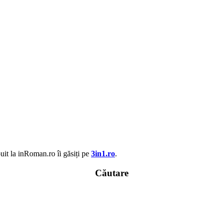
uit la inRoman.ro îi găsiți pe
3in1.ro
.
Căutare