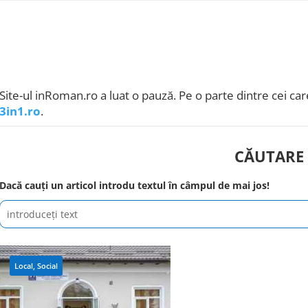
Site-ul inRoman.ro a luat o pauză. Pe o parte dintre cei care
3in1.ro
.
CĂUTARE
Dacă cauți un articol introdu textul în câmpul de mai jos!
Local
,
Social