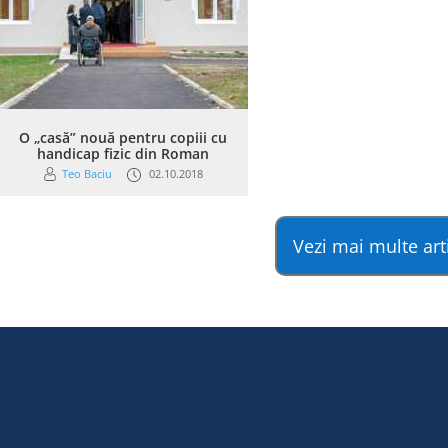
O „casă” nouă pentru copiii cu
handicap fizic din Roman
Teo Baciu
02.10.2018
Vezi mai multe art