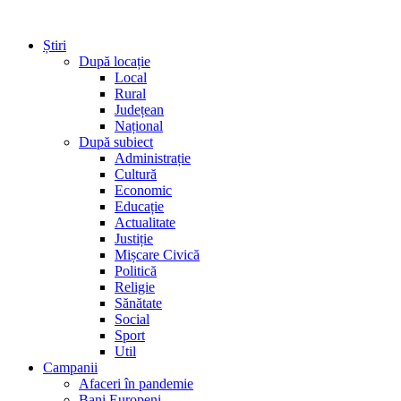
Știri
După locație
Local
Rural
Județean
Național
După subiect
Administrație
Cultură
Economic
Educație
Actualitate
Justiție
Mișcare Civică
Politică
Religie
Sănătate
Social
Sport
Util
Campanii
Afaceri în pandemie
Bani Europeni