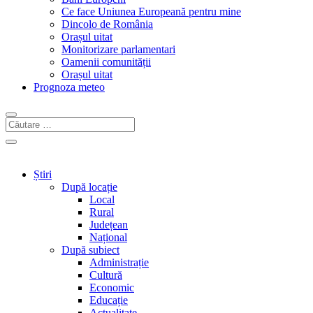
Ce face Uniunea Europeană pentru mine
Dincolo de România
Orașul uitat
Monitorizare parlamentari
Oamenii comunității
Orașul uitat
Prognoza meteo
Știri
După locație
Local
Rural
Județean
Național
După subiect
Administrație
Cultură
Economic
Educație
Actualitate