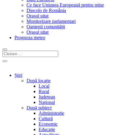
Ce face Uniunea Europeană pentru mine
Dincolo de România
Orașul uitat
Monitorizare parlamentari
Oamenii comunității
Orașul uitat
Prognoza meteo
Știri
După locație
Local
Rural
Județean
Național
După subiect
Administrație
Cultură
Economic
Educație
Actualitate