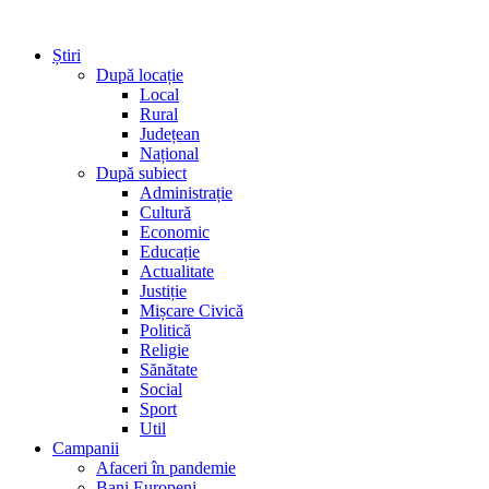
Știri
După locație
Local
Rural
Județean
Național
După subiect
Administrație
Cultură
Economic
Educație
Actualitate
Justiție
Mișcare Civică
Politică
Religie
Sănătate
Social
Sport
Util
Campanii
Afaceri în pandemie
Bani Europeni