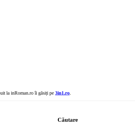
uit la inRoman.ro îi găsiți pe
3in1.ro
.
Căutare