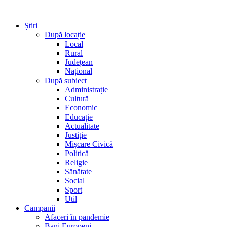
Știri
După locație
Local
Rural
Județean
Național
După subiect
Administrație
Cultură
Economic
Educație
Actualitate
Justiție
Mișcare Civică
Politică
Religie
Sănătate
Social
Sport
Util
Campanii
Afaceri în pandemie
Bani Europeni