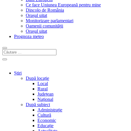
Ce face Uniunea Europeană pentru mine
Dincolo de România
Orașul uitat
Monitorizare parlamentari
Oamenii comunității
Orașul uitat
Prognoza meteo
Știri
După locație
Local
Rural
Județean
Național
După subiect
Administrație
Cultură
Economic
Educație
Actualitate