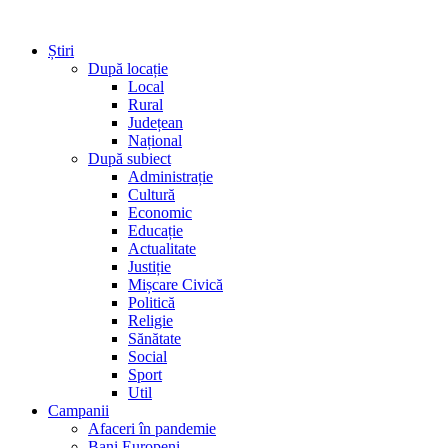
Știri
După locație
Local
Rural
Județean
Național
După subiect
Administrație
Cultură
Economic
Educație
Actualitate
Justiție
Mișcare Civică
Politică
Religie
Sănătate
Social
Sport
Util
Campanii
Afaceri în pandemie
Bani Europeni