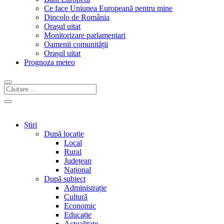
Ce face Uniunea Europeană pentru mine
Dincolo de România
Orașul uitat
Monitorizare parlamentari
Oamenii comunității
Orașul uitat
Prognoza meteo
Știri
După locație
Local
Rural
Județean
Național
După subiect
Administrație
Cultură
Economic
Educație
Actualitate