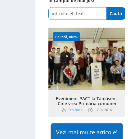
în câmpul de mai jos!
Politică
,
Rural
Eveniment PACT la Tămășeni.
Cine vrea Primăria comunei
Teo Baciu
17.04.2016
Vezi mai multe articole!