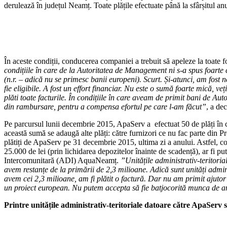
derulează în județul Neamț. Toate plățile efectuate până la sfârșitul a
În aceste condiții, conducerea companiei a trebuit să apeleze la toate 
condițiile în care de la Autoritatea de Management ni s-a spus foarte c
(n.r. – adică nu se primesc banii europeni). Scurt. Și-atunci, am fost ne
fie eligibile. A fost un effort financiar. Nu este o sumă foarte mică, v
plăti toate facturile. În condițiile în care aveam de primit bani de Au
din rambursare, pentru a compensa efortul pe care l-am făcut”
, a de
Pe parcursul lunii decembrie 2015, ApaServ a efectuat 50 de plăți în cad
această sumă se adaugă alte plăți: către furnizori ce nu fac parte din P
plătiți de ApaServ pe 31 decembrie 2015, ultima zi a anului. Astfel, com
25.000 de lei (prin lichidarea depozitelor înainte de scadență), ar fi p
Intercomunitară (ADI) AquaNeamț.
”Unitățile administrativ-teritori
avem restanțe de la primării de 2,3 milioane. Adică sunt unități administ
avem cei 2,3 milioane, am fi plătit o factură. Dar nu am primit ajutor 
un proiect european. Nu putem accepta să fie batjocorită munca de an
Printre unitățile administrativ-teritoriale datoare către ApaServ