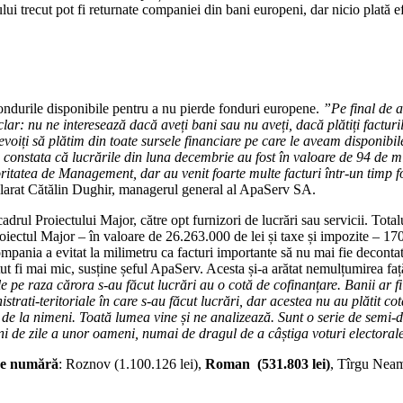
nului trecut pot fi returnate companiei din bani europeni, dar nicio pla
fondurile disponibile pentru a nu pierde fonduri europene.
”Pe final de a
lar: nu ne interesează dacă aveți bani sau nu aveți, dacă plătiți factur
voiți să plătim din toate sursele financiare pe care le aveam disponibile,
eți constata că lucrările din luna decembrie au fost în valoare de 94 de mi
toritatea de Management, dar au venit foarte multe facturi într-un timp f
clarat Cătălin Dughir, managerul general al ApaServ SA.
rul Proiectului Major, către opt furnizori de lucrări sau servicii. Totalu
roiectul Major – în valoare de 26.263.000 de lei și taxe și impozite – 170
pania a evitat la milimetru ca facturi importante să nu mai fie decontate 
utut fi mai mic, susține șeful ApaServ. Acesta și-a arătat nemulțumirea faț
ale pe raza cărora s-au făcut lucrări au o cotă de cofinanțare. Banii ar
rati-teritoriale în care s-au făcut lucrări, dar acestea nu au plătit cota
de la nimeni. Toată lumea vine și ne analizează. Sunt o serie de semi-docț
i de zile a unor oameni, numai de dragul de a câștiga voturi electoral
 se numără
: Roznov (1.100.126 lei),
Roman (531.803 lei)
, Tîrgu Neamţ