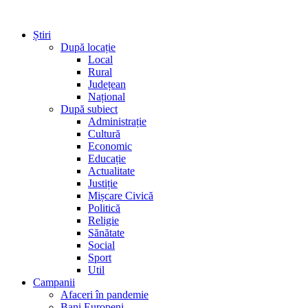
Știri
După locație
Local
Rural
Județean
Național
După subiect
Administrație
Cultură
Economic
Educație
Actualitate
Justiție
Mișcare Civică
Politică
Religie
Sănătate
Social
Sport
Util
Campanii
Afaceri în pandemie
Bani Europeni