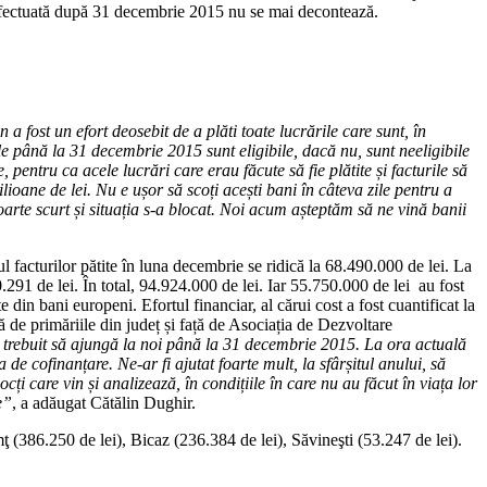
tă efectuată după 31 decembrie 2015 nu se mai decontează.
n a fost un efort deosebit de a plăti toate lucrările care sunt, în
ile până la 31 decembrie 2015 sunt eligibile, dacă nu, sunt neeligibile
 pentru ca acele lucrări care erau făcute să fie plătite și facturile să
lioane de lei. Nu e ușor să scoți acești bani în câteva zile pentru a
oarte scurt și situația s-a blocat. Noi acum așteptăm să ne vină banii
l facturilor pătite în luna decembrie se ridică la 68.490.000 de lei. La
.291 de lei. În total, 94.924.000 de lei. Iar 55.750.000 de lei au fost
din bani europeni. Efortul financiar, al cărui cost a fost cuantificat la
ă de primăriile din județ și față de Asociația de Dezvoltare
 fi trebuit să ajungă la noi până la 31 decembrie 2015. La ora actuală
 de cofinanțare. Ne-ar fi ajutat foarte mult, la sfârșitul anului, să
i care vin și analizează, în condițiile în care nu au făcut în viața lor
e”
, a adăugat Cătălin Dughir.
 (386.250 de lei), Bicaz (236.384 de lei), Săvineşti (53.247 de lei).