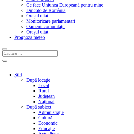
Ce face Uniunea Europeană pentru mine
Dincolo de România
Orașul uitat
Monitorizare parlamentari
Oamenii comunității
Orașul uitat
Prognoza meteo
Știri
După locație
Local
Rural
Județean
Național
După subiect
Administrație
Cultură
Economic
Educație
Actualitate