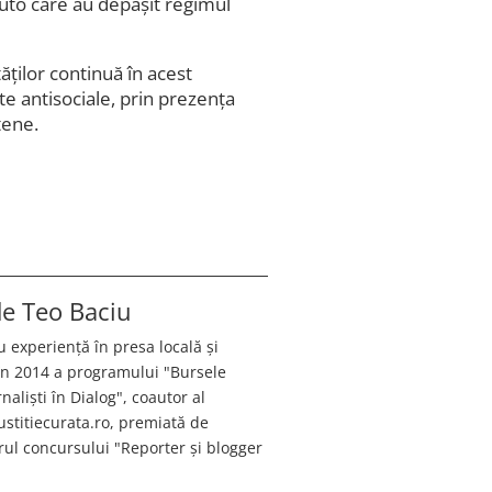
auto care au depășit regimul
tăţilor continuă în acest
 antisociale, prin prezenţa
țene.
 de
Teo Baciu
u experiență în presa locală și
 în 2014 a programului "Bursele
aliști în Dialog", coautor al
justitiecurata.ro, premiată de
ul concursului "Reporter și blogger