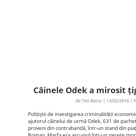
Câinele Odek a mirosit ți
de
Teo Baciu
|
13/02/2016
|
F
Polițiștii de investigarea criminalității economic
ajutorul câinelui de urmă Odek, 631 de pachete
proveni din contrabandă, într-un stand din piaț
Roman. Marfa era ascunsă într-un perete modif