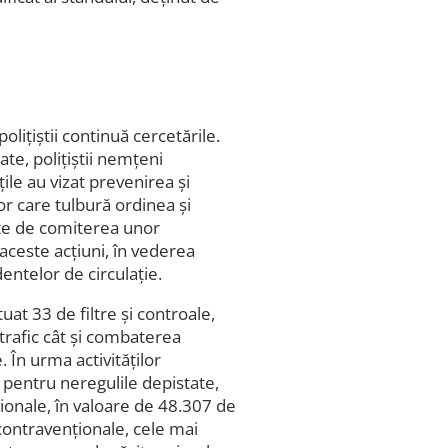
olițiștii continuă cercetările.
ate, poliţiştii nemțeni
țile au vizat prevenirea şi
or care tulbură ordinea și
ite de comiterea unor
n aceste acțiuni, în vederea
dentelor de circulație.
tuat 33 de filtre și controale,
trafic cât și combaterea
. În urma activităților
r pentru neregulile depistate,
ţionale, în valoare de 48.307 de
i contravenționale, cele mai