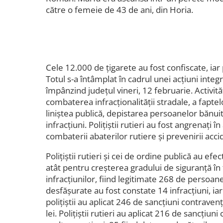
către o femeie de 43 de ani, din Horia.
Cele 12.000 de țigarete au fost confiscate, iar p
Totul s-a întâmplat în cadrul unei acțiuni integr
împânzind județul vineri, 12 februarie. Activită
combaterea infracţionalităţii stradale, a faptel
liniștea publică, depistarea persoanelor bănu
infracţiuni. Polițiștii rutieri au fost angrenați î
combaterii abaterilor rutiere și prevenirii acci
Polițiștii rutieri şi cei de ordine publică au efec
atât pentru creșterea gradului de siguranță în 
infracțiunilor, fiind legitimate 268 de persoane
desfășurate au fost constate 14 infracțiuni, ia
poliţiştii au aplicat 246 de sancţiuni contraven
lei. Polițiștii rutieri au aplicat 216 de sancțiun