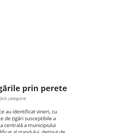
gările prin perete
ără categorie
e au identificat vineri, cu
 de țigări susceptibile a
a centrală a municipiului
icat al standului, deținut de