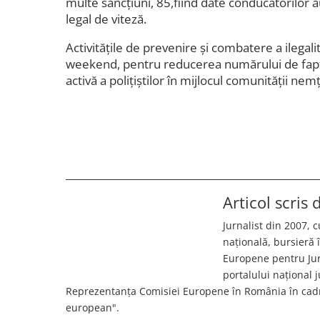
multe sancțiuni, 85,fiind date conducătorilor 
legal de viteză.
Activităţile de prevenire şi combatere a ilegali
weekend, pentru reducerea numărului de fapte
activă a poliţiştilor în mijlocul comunităţii nem
Articol scris
Jurnalist din 2007, c
națională, bursieră
Europene pentru Jurn
portalului național 
Reprezentanța Comisiei Europene în România în cadr
european".