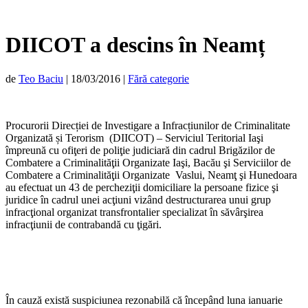
DIICOT a descins în Neamț
de
Teo Baciu
|
18/03/2016
|
Fără categorie
Procurorii Direcției de Investigare a Infracțiunilor de Criminalitate
Organizată și Terorism (DIICOT) – Serviciul Teritorial Iaşi
împreună cu ofiţeri de poliţie judiciară din cadrul Brigăzilor de
Combatere a Criminalităţii Organizate Iaşi, Bacău şi Serviciilor de
Combatere a Criminalităţii Organizate Vaslui, Neamţ şi Hunedoara
au efectuat un 43 de percheziţii domiciliare la persoane fizice şi
juridice în cadrul unei acţiuni vizând destructurarea unui grup
infracţional organizat transfrontalier specializat în săvârşirea
infracţiunii de contrabandă cu ţigări.
În cauză există suspiciunea rezonabilă că începând luna ianuarie