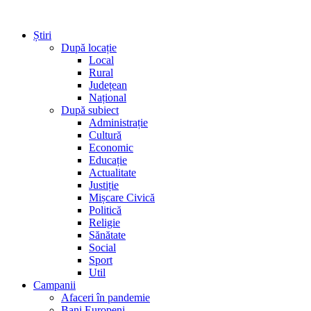
Știri
După locație
Local
Rural
Județean
Național
După subiect
Administrație
Cultură
Economic
Educație
Actualitate
Justiție
Mișcare Civică
Politică
Religie
Sănătate
Social
Sport
Util
Campanii
Afaceri în pandemie
Bani Europeni