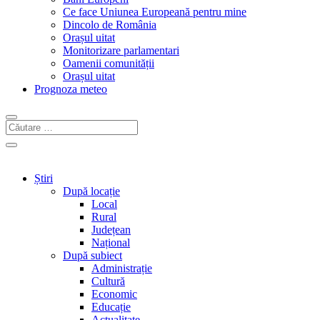
Ce face Uniunea Europeană pentru mine
Dincolo de România
Orașul uitat
Monitorizare parlamentari
Oamenii comunității
Orașul uitat
Prognoza meteo
Știri
După locație
Local
Rural
Județean
Național
După subiect
Administrație
Cultură
Economic
Educație
Actualitate