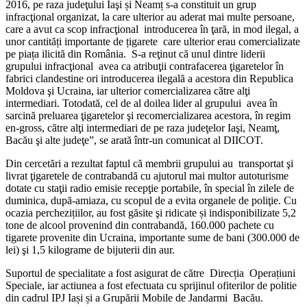
2016, pe raza judeţului Iaşi și Neamț s-a constituit un grup
infracţional organizat, la care ulterior au aderat mai multe persoane,
care a avut ca scop infracţional introducerea în ţară, in mod ilegal, a
unor cantități importante de țigarete care ulterior erau comercializate
pe piața ilicită din România. S-a reţinut că unul dintre liderii
grupului infracţional avea ca atribuţii contrafacerea ţigaretelor în
fabrici clandestine ori introducerea ilegală a acestora din Republica
Moldova şi Ucraina, iar ulterior comercializarea către alţi
intermediari. Totodată, cel de al doilea lider al grupului avea în
sarcină preluarea ţigaretelor şi recomercializarea acestora, în regim
en-gross, către alţi intermediari de pe raza judeţelor Iaşi, Neamţ,
Bacău şi alte judeţe”, se arată într-un comunicat al DIICOT.
Din cercetări a rezultat faptul că membrii grupului au transportat şi
livrat ţigaretele de contrabandă cu ajutorul mai multor autoturisme
dotate cu staţii radio emisie recepţie portabile, în special în zilele de
duminica, după-amiaza, cu scopul de a evita organele de poliţie. Cu
ocazia perchezițiilor, au fost găsite şi ridicate și indisponibilizate 5,2
tone de alcool provenind din contrabandă, 160.000 pachete cu
tigarete provenite din Ucraina, importante sume de bani (300.000 de
lei) şi 1,5 kilograme de bijuterii din aur.
Suportul de specialitate a fost asigurat de către Direcția Operațiuni
Speciale, iar actiunea a fost efectuata cu sprijinul ofiterilor de politie
din cadrul IPJ Iași și a Grupării Mobile de Jandarmi Bacău.