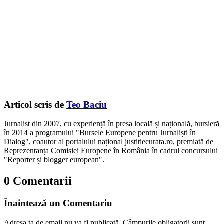
Articol scris de
Teo Baciu
Jurnalist din 2007, cu experiență în presa locală și națională, bursieră
în 2014 a programului "Bursele Europene pentru Jurnaliști în
Dialog", coautor al portalului național justitiecurata.ro, premiată de
Reprezentanța Comisiei Europene în România în cadrul concursului
"Reporter și blogger european".
0 Comentarii
Înaintează un Comentariu
Adresa ta de email nu va fi publicată.
Câmpurile obligatorii sunt