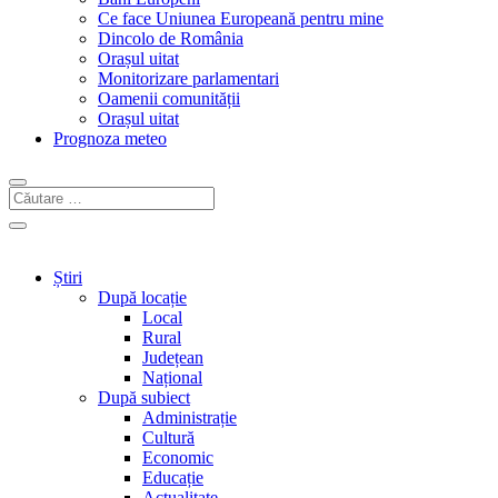
Ce face Uniunea Europeană pentru mine
Dincolo de România
Orașul uitat
Monitorizare parlamentari
Oamenii comunității
Orașul uitat
Prognoza meteo
Știri
După locație
Local
Rural
Județean
Național
După subiect
Administrație
Cultură
Economic
Educație
Actualitate