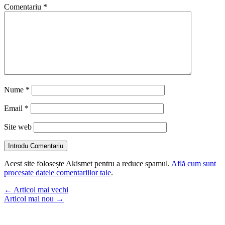
Comentariu
*
Nume
*
Email
*
Site web
Introdu Comentariu
Acest site folosește Akismet pentru a reduce spamul.
Află cum sunt
procesate datele comentariilor tale
.
←
Articol mai vechi
Articol mai nou
→