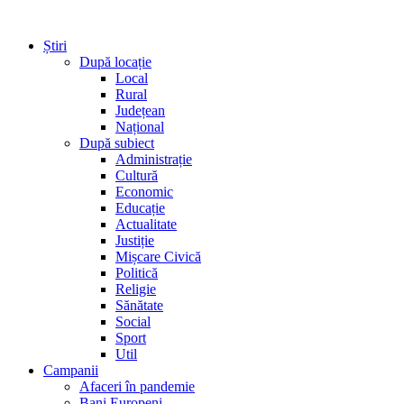
Știri
După locație
Local
Rural
Județean
Național
După subiect
Administrație
Cultură
Economic
Educație
Actualitate
Justiție
Mișcare Civică
Politică
Religie
Sănătate
Social
Sport
Util
Campanii
Afaceri în pandemie
Bani Europeni