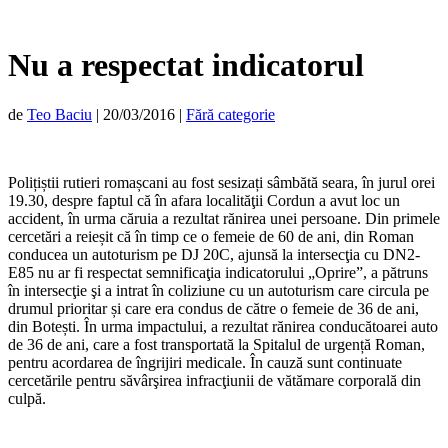
Nu a respectat indicatorul
de
Teo Baciu
|
20/03/2016
|
Fără categorie
Polițiștii rutieri romașcani au fost sesizați sâmbătă seara, în jurul orei
19.30, despre faptul că în afara localităţii Cordun a avut loc un
accident, în urma căruia a rezultat rănirea unei persoane. Din primele
cercetări a reieșit că în timp ce o femeie de 60 de ani, din Roman
conducea un autoturism pe DJ 20C, ajunsă la intersecţia cu DN2-
E85 nu ar fi respectat semnificaţia indicatorului „Oprire”, a pătruns
în intersecţie şi a intrat în coliziune cu un autoturism care circula pe
drumul prioritar și care era condus de către o femeie de 36 de ani,
din Botești. În urma impactului, a rezultat rănirea conducătoarei auto
de 36 de ani, care a fost transportată la Spitalul de urgență Roman,
pentru acordarea de îngrijiri medicale. În cauză sunt continuate
cercetările pentru săvârşirea infracţiunii de vătămare corporală din
culpă.