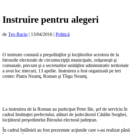
Instruire pentru alegeri
de
Teo Baciu
|
13/04/2016
|
Politică
O instruire comună a preşedinţilor şi locţiitorilor acestora de la
birourile electorale de circumscripţii municipale, orăşeneşti şi
comunale, precum şi a secretarilor unităţilor administrativ teritoriale
a avut loc miecuri, 13 aprilie. Instruirea a fost organizată pe trei
centre: Piatra Neamţ, Roman şi Tîrgu Neamţ.
La instruirea de la Roman au participat Petre Ilie, şef de serviciu în
cadrul Instituţiei prefectului, alături de judecătorul Cătălin Serghei,
locţiitorul preşedintelui Biroului electoral judeţean.
În cadrul întâlnirii au fost prezentate acţiunile care s-au realizat până