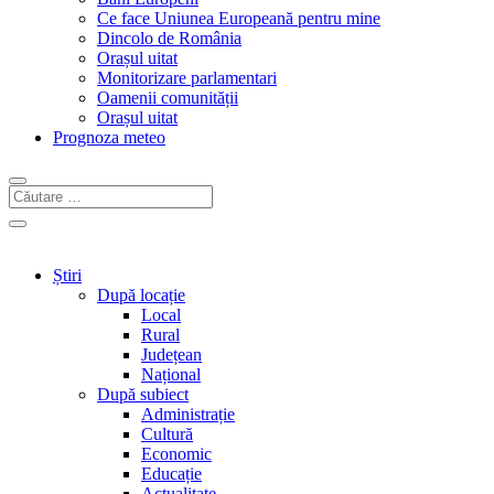
Ce face Uniunea Europeană pentru mine
Dincolo de România
Orașul uitat
Monitorizare parlamentari
Oamenii comunității
Orașul uitat
Prognoza meteo
Știri
După locație
Local
Rural
Județean
Național
După subiect
Administrație
Cultură
Economic
Educație
Actualitate