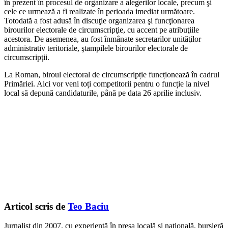
în prezent în procesul de organizare a alegerilor locale, precum şi
cele ce urmează a fi realizate în perioada imediat următoare.
Totodată a fost adusă în discuţie organizarea şi funcţionarea
birourilor electorale de circumscripţie, cu accent pe atribuţiile
acestora. De asemenea, au fost înmânate secretarilor unităţilor
administrativ teritoriale, ştampilele birourilor electorale de
circumscripţii.
La Roman, biroul electoral de circumscripție funcționează în cadrul
Primăriei. Aici vor veni toți competitorii pentru o funcție la nivel
local să depună candidaturile, până pe data 26 aprilie inclusiv.
Articol scris de
Teo Baciu
Jurnalist din 2007, cu experiență în presa locală și națională, bursieră