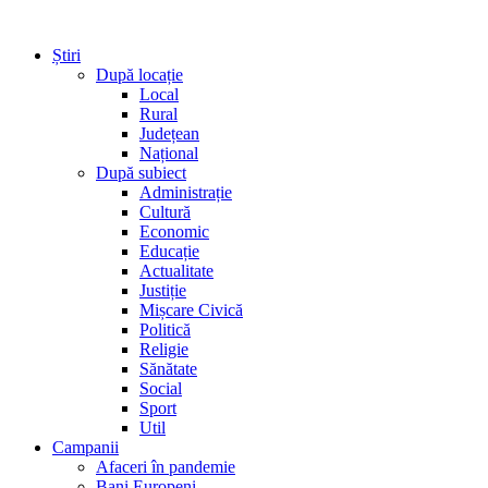
Știri
După locație
Local
Rural
Județean
Național
După subiect
Administrație
Cultură
Economic
Educație
Actualitate
Justiție
Mișcare Civică
Politică
Religie
Sănătate
Social
Sport
Util
Campanii
Afaceri în pandemie
Bani Europeni