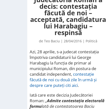
decis: contestația
făcută de noi –
acceptată, candidatura
lui Harabagiu –
respinsă
de
Teo Baciu
|
28/04/2016
|
Politică
Azi, 28 aprilie, s-a judecat contestația
împotriva candidaturii lui George
Harabagiu la funcția de primar al
municipiului Roman, din postura de
candidat independent,
contestație
făcută de noi cu două zile în urmă și
despre care puteți citi aici
.
Iată care este decizia Judecătoriei
Roman:
„
Admite contestaţia electorală
formu
lată de contestatoarea Baciu