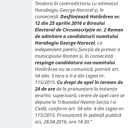
Teodora în contradictoriu cu intimatul
Harabagiu George-Norocel şi, în
consecinţă:
Desfiinţează Hotărârea nr.
12 din 25 aprilie 2016 a Biroului
Electoral de Circumscripţie nr. 2 Roman
de admitere a candidaturii numitului
Harabagiu George-Norocel
, ca
independent pentru funcţia de primar a
municipiului Roman şi, în consecinţă
respinge candidatura sus-numitului
.
Hotărârea nu se comunică, potrivit art.
54 alin. 5 teza a II-a din Legea nr.
115/2015.
Cu drept de apel în termen de
24 de ore
de la pronunţare la instanţa
ierarhic superioară, cerere de apel care se
depune la Tribunalul Neamţ-Secţia I-a
Civilă, conform art. 54 alin. 4 din Legea nr.
115/2015. Pronunţată în şedinţă publică
azi, 28.04.2016, ora 14:30.”