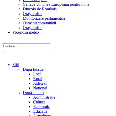
Ce face Uniunea Europeană pentru mine
Dincolo de România
Orașul uitat
Monitorizare parlamentari
Oamenii comunității
Orașul uitat
Prognoza meteo
Știri
După locație
Local
Rural
Județean
Național
După subiect
Administrație
Cultură
Economic
Educație
Actualitate