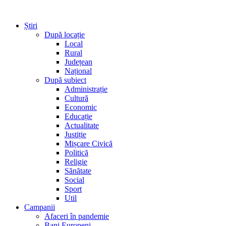
Știri
După locație
Local
Rural
Județean
Național
După subiect
Administrație
Cultură
Economic
Educație
Actualitate
Justiție
Mișcare Civică
Politică
Religie
Sănătate
Social
Sport
Util
Campanii
Afaceri în pandemie
Bani Europeni