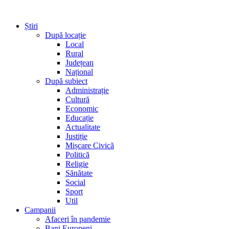
Știri
După locație
Local
Rural
Județean
Național
După subiect
Administrație
Cultură
Economic
Educație
Actualitate
Justiție
Mișcare Civică
Politică
Religie
Sănătate
Social
Sport
Util
Campanii
Afaceri în pandemie
Bani Europeni