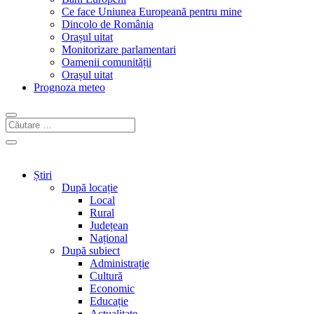
Ce face Uniunea Europeană pentru mine
Dincolo de România
Orașul uitat
Monitorizare parlamentari
Oamenii comunității
Orașul uitat
Prognoza meteo
Știri
După locație
Local
Rural
Județean
Național
După subiect
Administrație
Cultură
Economic
Educație
Actualitate