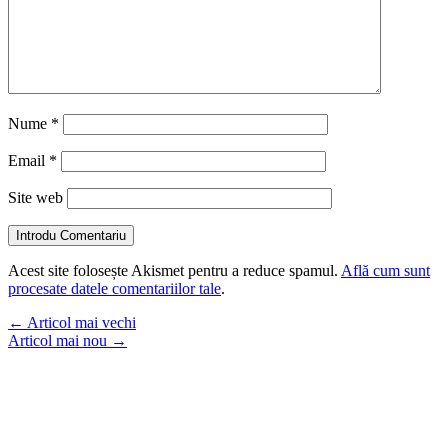
Nume
*
Email
*
Site web
Introdu Comentariu
Acest site folosește Akismet pentru a reduce spamul.
Află cum sunt
procesate datele comentariilor tale
.
←
Articol mai vechi
Articol mai nou
→