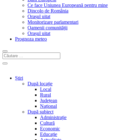
Ce face Uniunea Europeană pentru mine
Dincolo de România
Orașul uitat
Monitorizare parlamentari
Oamenii comunității
Orașul uitat
Prognoza meteo
Știri
După locație
Local
Rural
Județean
Național
După subiect
Administrație
Cultură
Economic
Educație
Actualitate