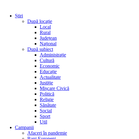
Știri
După locație
Local
Rural
Județean
Național
După subiect
Administrație
Cultură
Economic
Educație
Actualitate
Justiție
Mișcare Civică
Politică
Religie
Sănătate
Social
Sport
Util
Campanii
Afaceri în pandemie
Bani Europeni