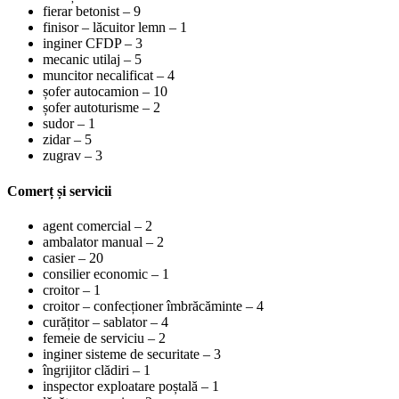
fierar betonist – 9
finisor – lăcuitor lemn – 1
inginer CFDP – 3
mecanic utilaj – 5
muncitor necalificat – 4
șofer autocamion – 10
șofer autoturisme – 2
sudor – 1
zidar – 5
zugrav – 3
Comerț și servicii
agent comercial – 2
ambalator manual – 2
casier – 20
consilier economic – 1
croitor – 1
croitor – confecționer îmbrăcăminte – 4
curățitor – sablator – 4
femeie de serviciu – 2
inginer sisteme de securitate – 3
îngrijitor clădiri – 1
inspector exploatare poștală – 1