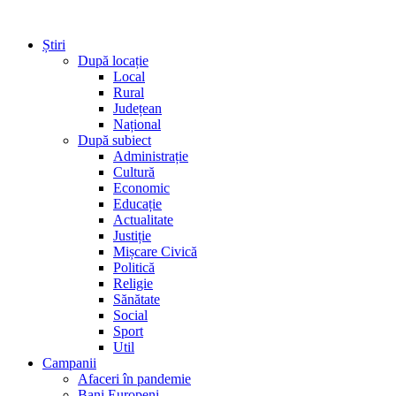
Știri
După locație
Local
Rural
Județean
Național
După subiect
Administrație
Cultură
Economic
Educație
Actualitate
Justiție
Mișcare Civică
Politică
Religie
Sănătate
Social
Sport
Util
Campanii
Afaceri în pandemie
Bani Europeni