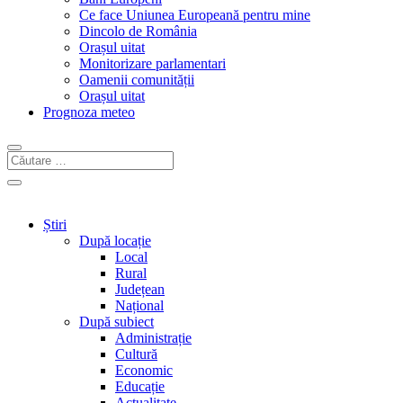
Ce face Uniunea Europeană pentru mine
Dincolo de România
Orașul uitat
Monitorizare parlamentari
Oamenii comunității
Orașul uitat
Prognoza meteo
Știri
După locație
Local
Rural
Județean
Național
După subiect
Administrație
Cultură
Economic
Educație
Actualitate