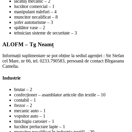
lăcătuș mecanic – 2
lucrător comercial – 1
manipulant mărfuri – 4
muncitor necalificat – 8
șofer autoturisme – 3
spălător vase – 2
tehnician sisteme de securitate – 3
ALOFM – Tg Neamț
Informații suplimentare se pot obține la sediul agenției : Str Stefan
cel Mare, nr 66, tel. 0233.790583, persoană de contact Bîrgaoanu
Camelia.
Industrie
brutar – 2
confecționer – asamblator articole din textile – 10
contabil – 1
frezor – 2
mecanic auto – 1
vopsitor auto – 1
tinichigiu carosier – 1
lucrător prelucrare lapte – 1
muncitor necalificat în industria textilă – 20