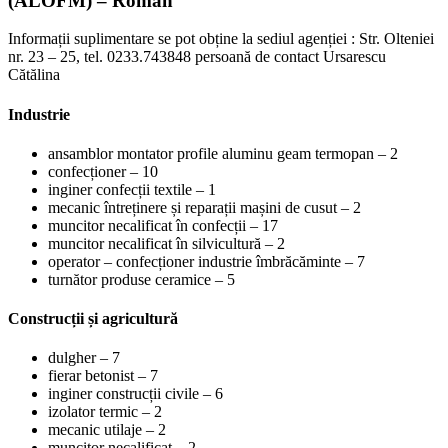
(ALOFM) – Roman
Informații suplimentare se pot obține la sediul agenției : Str. Olteniei
nr. 23 – 25, tel. 0233.743848 persoană de contact Ursarescu
Cătălina
Industrie
ansamblor montator profile aluminu geam termopan – 2
confecționer – 10
inginer confecții textile – 1
mecanic întreținere și reparații mașini de cusut – 2
muncitor necalificat în confecții – 17
muncitor necalificat în silvicultură – 2
operator – confecționer industrie îmbrăcăminte – 7
turnător produse ceramice – 5
Construcții și agricultură
dulgher – 7
fierar betonist – 7
inginer construcții civile – 6
izolator termic – 2
mecanic utilaje – 2
muncitor necalificat – 2