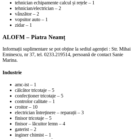
tehnician echipamente calcul și rețele – 1
tehnician/electrician – 2
vânzător – 2
vopsitor auto – 1
zidar – 1
ALOFM – Piatra Neamț
Informații suplimentare se pot obține la sediul agenției : Str. Mihai
Eminescu, nr 37, tel. 0233.219514, persoană de contact Sanie
Marina.
Industrie
amc-ist – 1
călcător tricotaje – 5
confecționer tricotaje – 5
controlor calitate – 1
croitor – 10
electrician întreținere – reparații – 3
finisor tricotaje – 5
finisor – lăcuitor lemn – 4
gaterist – 2
inginer chimist – 1