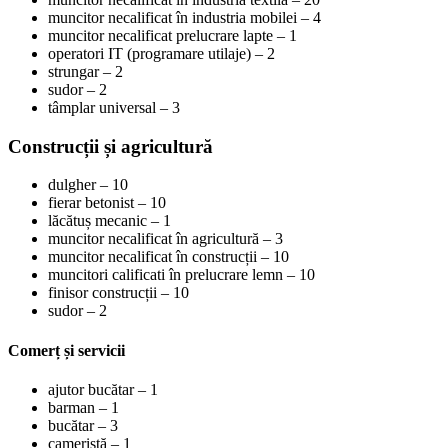
muncitor necalificat în industria mobilei – 4
muncitor necalificat prelucrare lapte – 1
operatori IT (programare utilaje) – 2
strungar – 2
sudor – 2
tâmplar universal – 3
Construcții și agricultură
dulgher – 10
fierar betonist – 10
lăcătuș mecanic – 1
muncitor necalificat în agricultură – 3
muncitor necalificat în construcții – 10
muncitori calificati în prelucrare lemn – 10
finisor construcții – 10
sudor – 2
Comerț și servicii
ajutor bucătar – 1
barman – 1
bucătar – 3
cameristă – 1