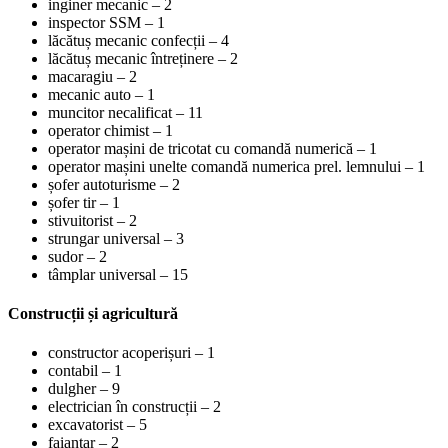
inginer mecanic – 2
inspector SSM – 1
lăcătuș mecanic confecții – 4
lăcătuș mecanic întreținere – 2
macaragiu – 2
mecanic auto – 1
muncitor necalificat – 11
operator chimist – 1
operator mașini de tricotat cu comandă numerică – 1
operator mașini unelte comandă numerica prel. lemnului – 1
șofer autoturisme – 2
șofer tir – 1
stivuitorist – 2
strungar universal – 3
sudor – 2
tâmplar universal – 15
Construcții și agricultură
constructor acoperișuri – 1
contabil – 1
dulgher – 9
electrician în construcții – 2
excavatorist – 5
faianțar – 2