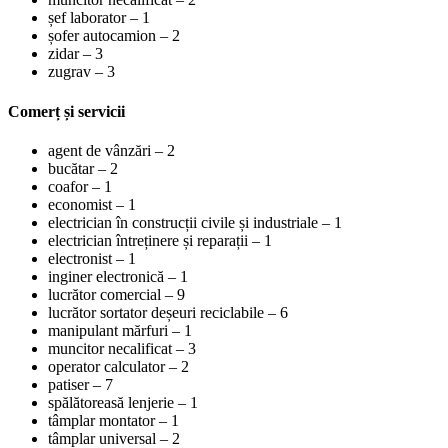
șef laborator – 1
șofer autocamion – 2
zidar – 3
zugrav – 3
Comerț și servicii
agent de vânzări – 2
bucătar – 2
coafor – 1
economist – 1
electrician în construcții civile și industriale – 1
electrician întreținere și reparații – 1
electronist – 1
inginer electronică – 1
lucrător comercial – 9
lucrător sortator deșeuri reciclabile – 6
manipulant mărfuri – 1
muncitor necalificat – 3
operator calculator – 2
patiser – 7
spălătoreasă lenjerie – 1
tâmplar montator – 1
tâmplar universal – 2