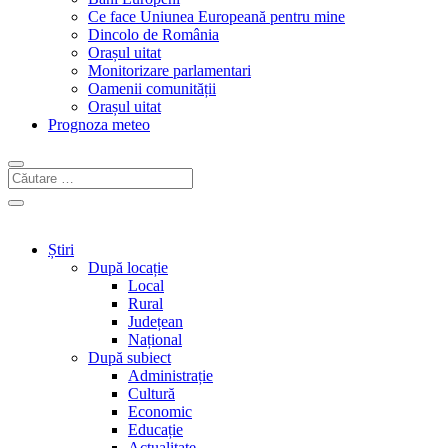
Ce face Uniunea Europeană pentru mine
Dincolo de România
Orașul uitat
Monitorizare parlamentari
Oamenii comunității
Orașul uitat
Prognoza meteo
Știri
După locație
Local
Rural
Județean
Național
După subiect
Administrație
Cultură
Economic
Educație
Actualitate