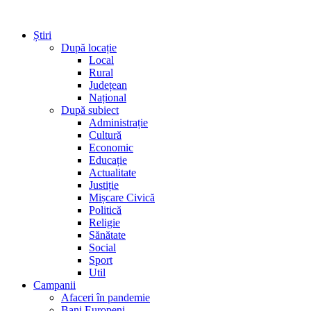
Știri
După locație
Local
Rural
Județean
Național
După subiect
Administrație
Cultură
Economic
Educație
Actualitate
Justiție
Mișcare Civică
Politică
Religie
Sănătate
Social
Sport
Util
Campanii
Afaceri în pandemie
Bani Europeni