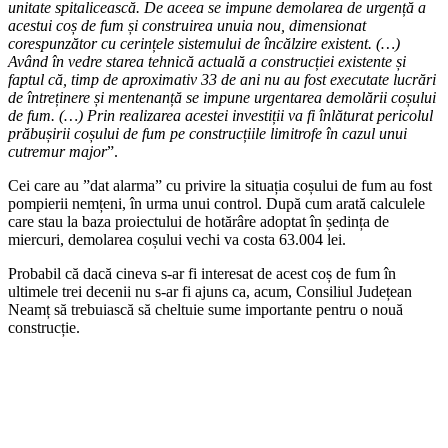
unitate spitalicească. De aceea se impune demolarea de urgență a
acestui coș de fum și construirea unuia nou, dimensionat
corespunzător cu cerințele sistemului de încălzire existent. (…)
Având în vedre starea tehnică actuală a construcției existente și
faptul că, timp de aproximativ 33 de ani nu au fost executate lucrări
de întreținere și mentenanță se impune urgentarea demolării coșului
de fum. (…) Prin realizarea acestei investiții va fi înlăturat pericolul
prăbușirii coșului de fum pe construcțiile limitrofe în cazul unui
cutremur major
”.
Cei care au ”dat alarma” cu privire la situația coșului de fum au fost
pompierii nemțeni, în urma unui control. După cum arată calculele
care stau la baza proiectului de hotărâre adoptat în ședința de
miercuri, demolarea coșului vechi va costa 63.004 lei.
Probabil că dacă cineva s-ar fi interesat de acest coș de fum în
ultimele trei decenii nu s-ar fi ajuns ca, acum, Consiliul Județean
Neamț să trebuiască să cheltuie sume importante pentru o nouă
construcție.