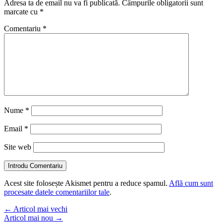
Adresa ta de email nu va fi publicată.
Câmpurile obligatorii sunt
marcate cu
*
Comentariu
*
Nume
*
Email
*
Site web
Introdu Comentariu
Acest site folosește Akismet pentru a reduce spamul.
Află cum sunt
procesate datele comentariilor tale
.
←
Articol mai vechi
Articol mai nou
→