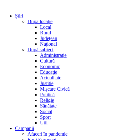
Știri
După locație
Local
Rural
Județean
Național
După subiect
Administrație
Cultură
Economic
Educație
Actualitate
Justiție
Mișcare Civică
Politică
Religie
Sănătate
Social
Sport
Util
Campanii
Afaceri în pandemie
Bani Europeni