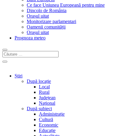
Ce face Uniunea Europeană pentru mine
Dincolo de România
Orașul uitat
Monitorizare parlamentari
Oamenii comunității
Orașul uitat
Prognoza meteo
Știri
După locație
Local
Rural
Județean
Național
După subiect
Administrație
Cultură
Economic
Educație
Actualitate