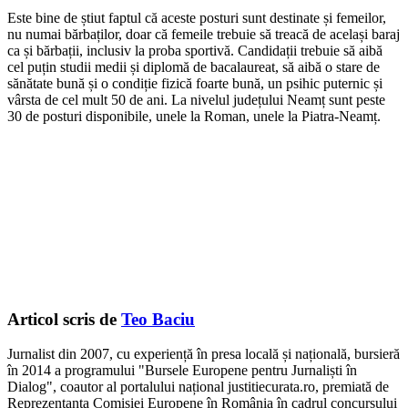
Este bine de știut faptul că aceste posturi sunt destinate și femeilor,
nu numai bărbaților, doar că femeile trebuie să treacă de același baraj
ca și bărbații, inclusiv la proba sportivă. Candidații trebuie să aibă
cel puțin studii medii și diplomă de bacalaureat, să aibă o stare de
sănătate bună și o condiție fizică foarte bună, un psihic puternic și
vârsta de cel mult 50 de ani. La nivelul județului Neamț sunt peste
30 de posturi disponibile, unele la Roman, unele la Piatra-Neamț.
Articol scris de
Teo Baciu
Jurnalist din 2007, cu experiență în presa locală și națională, bursieră
în 2014 a programului "Bursele Europene pentru Jurnaliști în
Dialog", coautor al portalului național justitiecurata.ro, premiată de
Reprezentanța Comisiei Europene în România în cadrul concursului