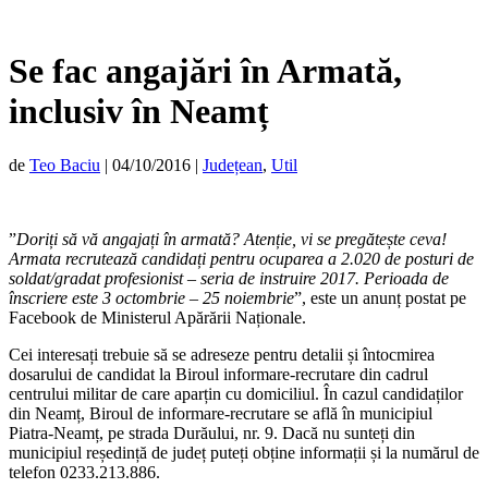
Se fac angajări în Armată,
inclusiv în Neamț
de
Teo Baciu
|
04/10/2016
|
Județean
,
Util
”
Doriți să vă angajați în armată? Atenție, vi se pregătește ceva!
Armata recrutează candidați pentru ocuparea a 2.020 de posturi de
soldat/gradat profesionist – seria de instruire 2017. Perioada de
înscriere este 3 octombrie – 25 noiembrie
”, este un anunț postat pe
Facebook de Ministerul Apărării Naționale.
Cei interesați trebuie să se adreseze pentru detalii și întocmirea
dosarului de candidat la Biroul informare-recrutare din cadrul
centrului militar de care aparțin cu domiciliul. În cazul candidaților
din Neamț, Biroul de informare-recrutare se află în municipiul
Piatra-Neamț, pe strada Durăului, nr. 9. Dacă nu sunteți din
municipiul reședință de județ puteți obține informații și la numărul de
telefon 0233.213.886.