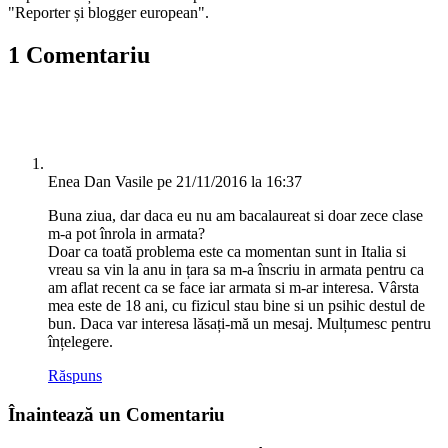
"Reporter și blogger european".
1 Comentariu
Enea Dan Vasile
pe 21/11/2016 la 16:37
Buna ziua, dar daca eu nu am bacalaureat si doar zece clase
m-a pot înrola in armata?
Doar ca toată problema este ca momentan sunt in Italia si
vreau sa vin la anu in țara sa m-a înscriu in armata pentru ca
am aflat recent ca se face iar armata si m-ar interesa. Vârsta
mea este de 18 ani, cu fizicul stau bine si un psihic destul de
bun. Daca var interesa lăsați-mă un mesaj. Mulțumesc pentru
înțelegere.
Răspuns
Înaintează un Comentariu