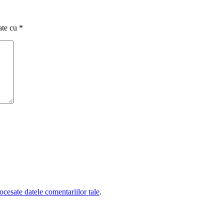
ate cu
*
cesate datele comentariilor tale
.