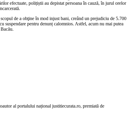
lor efectuate, polițiștii au depistat persoana în cauză, în jurul orelor
încarcerată.
 cu scopul de a obţine în mod injust bani, creând un prejudiciu de 5.700
re cu suspendare pentru denunț calomnios. Astfel, acum nu mai putea
l Bacău.
autor al portalului național justitiecurata.ro, premiată de