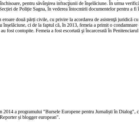
chisoare, pentru săvârşirea infracţiunii de înşelăciune. În urma verificări
Secției de Poliție Sagna, în vederea întocmirii documentelor pentru a fi 
în eroare două părți civile, cu privire la acordarea de asistenţă juridică
ru înșelăciune, ci de la faptul că, în 2013, femeia a primit o condamna
 fost contopite. Femeia a fost escortată şi încarcerată în Penitenciaru
 în 2014 a programului "Bursele Europene pentru Jurnaliști în Dialog", co
Reporter și blogger european".