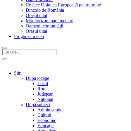
Ce face Uniunea Europeană pentru mine
Dincolo de România
Orașul uitat
Monitorizare parlamentari
Oamenii comunității
Orașul uitat
Prognoza meteo
Știri
După locație
Local
Rural
Județean
Național
După subiect
Administrație
Cultură
Economic
Educație
Actualitate