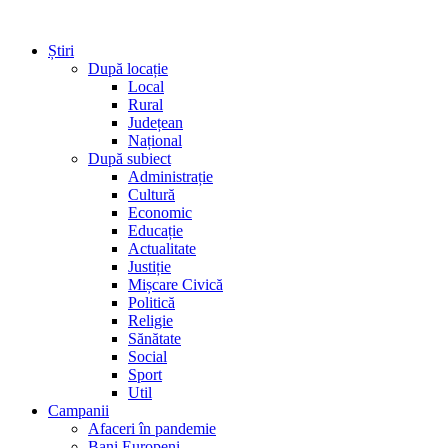
Știri
După locație
Local
Rural
Județean
Național
După subiect
Administrație
Cultură
Economic
Educație
Actualitate
Justiție
Mișcare Civică
Politică
Religie
Sănătate
Social
Sport
Util
Campanii
Afaceri în pandemie
Bani Europeni