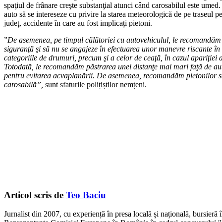
spaţiul de frânare creşte substanţial atunci când carosabilul este umed
auto să se intereseze cu privire la starea meteorologică de pe traseul p
județ, accidente în care au fost implicați pietoni.
”
De asemenea, pe timpul călătoriei cu autovehiculul, le recomandăm şof
siguranţă şi să nu se angajeze în efectuarea unor manevre riscante în tr
categoriile de drumuri, precum şi a celor de ceaţă, în cazul apariţiei
Totodată, le recomandăm păstrarea unei distanţe mai mari faţă de autov
pentru evitarea acvaplanării. De asemenea, recomandăm pietonilor să 
carosabilă”,
sunt sfaturile polițiștilor nemțeni.
Articol scris de
Teo Baciu
Jurnalist din 2007, cu experiență în presa locală și națională, bursieră