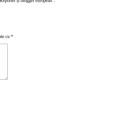
Reporter și blogger european".
ate cu
*