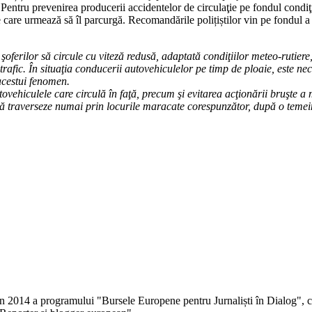
. Pentru prevenirea producerii accidentelor de circulaţie pe fondul condiţ
e care urmează să îl parcurgă. Recomandările polițiștilor vin pe fondul a t
erilor să circule cu viteză redusă, adaptată condiţiilor meteo-rutiere,
afic. În situaţia conducerii autovehiculelor pe timp de ploaie, este neces
 acestui fenomen.
ehiculele care circulă în faţă, precum şi evitarea acţionării bruşte a m
traverseze numai prin locurile maracate corespunzător, după o temeinic
 în 2014 a programului "Bursele Europene pentru Jurnaliști în Dialog", co