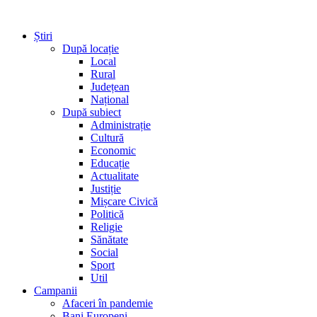
Știri
După locație
Local
Rural
Județean
Național
După subiect
Administrație
Cultură
Economic
Educație
Actualitate
Justiție
Mișcare Civică
Politică
Religie
Sănătate
Social
Sport
Util
Campanii
Afaceri în pandemie
Bani Europeni