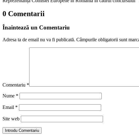
Reprezentanța Comisiei Europene în România în cadrul concursului "
0 Comentarii
Înaintează un Comentariu
Adresa ta de email nu va fi publicată.
Câmpurile obligatorii sunt marc
Comentariu
*
Nume
*
Email
*
Site web
Introdu Comentariu