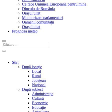
Ce face Uniunea Europeană pentru mine
Dincolo de România
Orașul uitat
Monitorizare parlamentari
Oamenii comunității
Orașul uitat
Prognoza meteo
Știri
După locație
Local
Rural
Județean
Național
După subiect
Administrație
Cultură
Economic
Educație
Actualitate