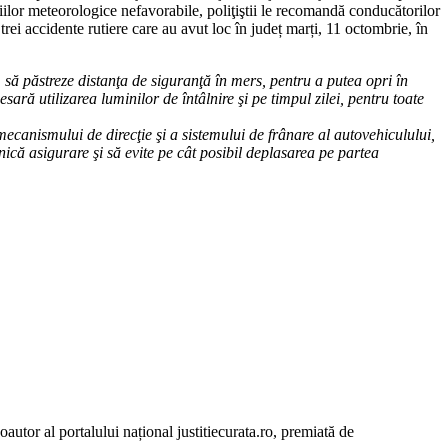
iilor meteorologice nefavorabile, poliţiştii le recomandă conducătorilor
rei accidente rutiere care au avut loc în județ marți, 11 octombrie, în
 să păstreze distanţa de siguranţă în mers, pentru a putea opri în
ară utilizarea luminilor de întâlnire şi pe timpul zilei, pentru toate
ecanismului de direcţie şi a sistemului de frânare al autovehiculului,
ă asigurare şi să evite pe cât posibil deplasarea pe partea
autor al portalului național justitiecurata.ro, premiată de