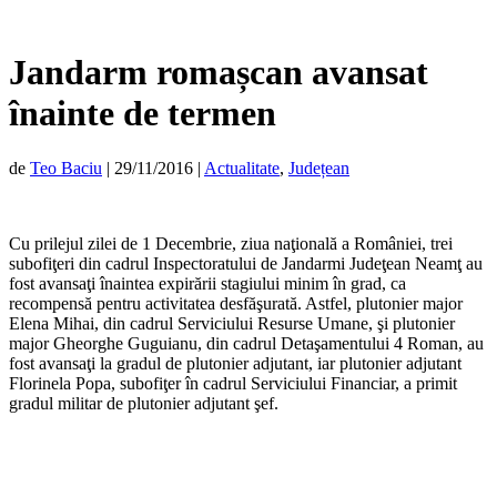
Jandarm romașcan avansat
înainte de termen
de
Teo Baciu
|
29/11/2016
|
Actualitate
,
Județean
Cu prilejul zilei de 1 Decembrie, ziua naţională a României, trei
subofiţeri din cadrul Inspectoratului de Jandarmi Judeţean Neamţ au
fost avansaţi înaintea expirării stagiului minim în grad, ca
recompensă pentru activitatea desfăşurată. Astfel, plutonier major
Elena Mihai, din cadrul Serviciului Resurse Umane, şi plutonier
major Gheorghe Guguianu, din cadrul Detaşamentului 4 Roman, au
fost avansaţi la gradul de plutonier adjutant, iar plutonier adjutant
Florinela Popa, subofiţer în cadrul Serviciului Financiar, a primit
gradul militar de plutonier adjutant şef.