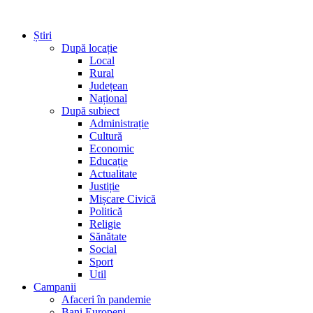
Știri
După locație
Local
Rural
Județean
Național
După subiect
Administrație
Cultură
Economic
Educație
Actualitate
Justiție
Mișcare Civică
Politică
Religie
Sănătate
Social
Sport
Util
Campanii
Afaceri în pandemie
Bani Europeni