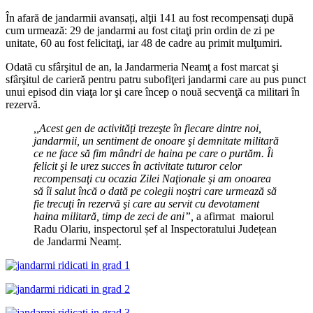
În afară de jandarmii avansați, alţii 141 au fost recompensaţi după
cum urmează: 29 de jandarmi au fost citaţi prin ordin de zi pe
unitate, 60 au fost felicitaţi, iar 48 de cadre au primit mulţumiri.
Odată cu sfârşitul de an, la Jandarmeria Neamţ a fost marcat şi
sfârşitul de carieră pentru patru subofiţeri jandarmi care au pus punct
unui episod din viaţa lor şi care încep o nouă secvenţă ca militari în
rezervă.
,,Acest gen de activităţi trezeşte în fiecare dintre noi,
jandarmii, un sentiment de onoare şi demnitate militară
ce ne face să fim mândri de haina pe care o purtăm. Îi
felicit şi le urez succes în activitate tuturor celor
recompensaţi cu ocazia Zilei Naţionale şi am onoarea
să îi salut încă o dată pe colegii noştri care urmează să
fie trecuţi în rezervă şi care au servit cu devotament
haina militară, timp de zeci de ani”,
a afirmat maiorul
Radu Olariu, inspectorul șef al Inspectoratului Județean
de Jandarmi Neamț.