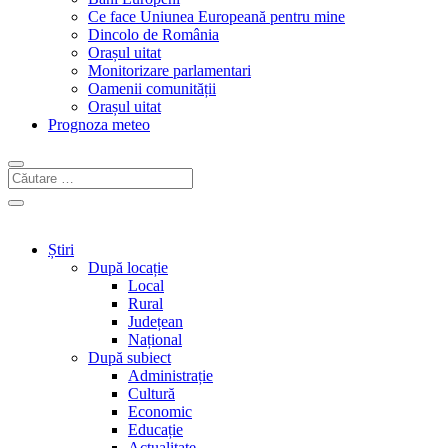
Ce face Uniunea Europeană pentru mine
Dincolo de România
Orașul uitat
Monitorizare parlamentari
Oamenii comunității
Orașul uitat
Prognoza meteo
Știri
După locație
Local
Rural
Județean
Național
După subiect
Administrație
Cultură
Economic
Educație
Actualitate