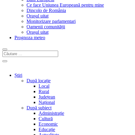
Ce face Uniunea Europeană pentru mine
Dincolo de România
Orașul uitat
Monitorizare parlamentari
Oamenii comunității
Orașul uitat
Prognoza meteo
Știri
După locație
Local
Rural
Județean
Național
După subiect
Administrație
Cultură
Economic
Educație
Actualitate