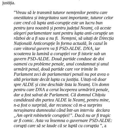
justiția.
”
Vreau să le transmit tuturor nemțenilor pentru care
onestitatea și integritatea sunt importante, tuturor celor
care cred că lupta anti-corupție este un lucru bun
pentru țara noastră și pentru județul Neamț, că aceste
alegeri parlamentare sunt pentru lupta anti-corupție un
război de a fi sau a nu fi. Nemțeni, să uitați de Direcția
Națională Anticorupție în forma actuală, în cazul în
care viitorul guvern va fi PSD-ALDE. DNA, iar
scoaterea la lumină a corupției vor fi istorie sub un
guvern PSD-ALDE. Două partide conduse de doi
oameni cu probleme penale, unul condamnat și unul
urmărit penal, două partide care vor trimite în
Parlament zeci de parlamentari penali nu pot avea o
altă prioritate decât lupta cu justiția. Uitați-vă doar
spre ALDE și cine deschide lista la Neamț. Un domn
pentru care DNA a cerut începerea urmăririi penale,
dar a fost salvat de Parlament. Că domnul Chițoiu
candidează din partea ALDE la Neamț, pentru mine,
n-a fost o surpriză, dar recunosc că m-a surprins
nerușinarea dumnealui când într-un interviu declara
„Am oprit robinetele corupției!”. Dacă nu ar fi tragic
ar fi comic. Asta va însemna o guvernare PSD-ALDE:
corupți care să se laude că se luptă cu corupția
”, a