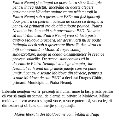
Piatra Neamț și e timpul ca acest lucru să se întâmple
pentru întreg județul, începând cu aceste alegeri
parlamentare.Vă aduc aminte ce am trăit cu toții în
Piatra Neamț sub o guvernare PSD: am fost ignorați
doar pentru că pietrenii votează de obicei cu dreapta și
pentru că primarul era de altă culoare politică. Piatra
Neamț a fost la coadă sub guvernarea PSD. Nu vrem
să mai trăim asta. Piatra Neamț vrea să facă parte
dintr-o Moldovă prosperă, iar acest lucru nu se poate
întâmpla decât sub o guvernare liberală. Am văzut cu
toții ce înseamnă o Moldovă roșie: șomaj,
subdezvoltare, județe la coada clasamentelor în ceea ce
privește salariile. De aceea, sunt convins că în
decembrie Piatra Neamțul va alege dreapta, iar
Neamțul va fi unul din primele județe care va pune
umărul pentru a scoate Moldova din sărăcie, pentru a
scoate Moldova de sub PSD
” a declarat Dragoș Chitic,
primarul Municipiului Piatra Neamț.
Liberalii nemțeni vor fi prezenți în număr mare la Iași și asta pentru
că vor să tragă un semnal de alarmă cu privire la Moldova. Mâine
moldovenii vor avea o singură voce, o voce puternică, vocea ieșirii
din izolare și sărăcie, din inerție și neputință.
”
Mâine liberalii din Moldova ne vom întâlni în Piața