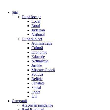
Știri
După locație
Local
Rural
Județean
Național
După subiect
Administrație
Cultură
Economic
Educație
Actualitate
Justiție
Mișcare Civică
Politică
Religie
Sănătate
Social
Sport
Util
Campanii
Afaceri în pandemie
Bani Europeni