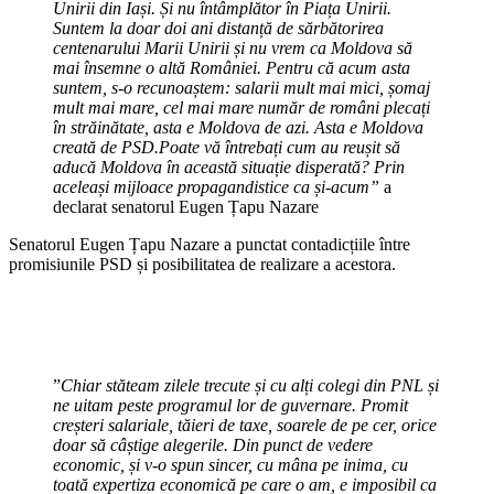
Unirii din Iași. Și nu întâmplător în Piața Unirii.
Suntem la doar doi ani distanță de sărbătorirea
centenarului Marii Unirii și nu vrem ca Moldova să
mai însemne o altă României. Pentru că acum asta
suntem, s-o recunoaștem: salarii mult mai mici, șomaj
mult mai mare, cel mai mare număr de români plecați
în străinătate, asta e Moldova de azi. Asta e Moldova
creată de PSD.Poate vă întrebați cum au reușit să
aducă Moldova în această situație disperată? Prin
aceleași mijloace propagandistice ca și-acum”
a
declarat senatorul Eugen Țapu Nazare
Senatorul Eugen Țapu Nazare a punctat contadicțiile între
promisiunile PSD și posibilitatea de realizare a acestora.
”
Chiar stăteam zilele trecute și cu alți colegi din PNL și
ne uitam peste programul lor de guvernare. Promit
creșteri salariale, tăieri de taxe, soarele de pe cer, orice
doar să câștige alegerile. Din punct de vedere
economic, și v-o spun sincer, cu mâna pe inima, cu
toată expertiza economică pe care o am, e imposibil ca