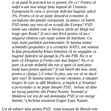
ei să pună în practică tot ce promit. De ce? Pentru că
astfel n-am mai atinge ținta impusă de Uniunea
Europeană în ceea ce privește deficitul bugetar, adică
3%. Pentru că ne-ar paște dezastrul economic și
excluderea din familie europeană. Și-atunci vă întreb:
PSD minte sau vrea să ne scoată din Europa? PSD
minte sau văzând cum se înroșesc țările pe lângă noi
trage spre Rusia? Și mi-e tare frică pentru că nu-i
singurul element care naște semne de întrebare. Cu
toții, toate partidele parlamentare, în lumina noilor
schimbări geopolitice și a cerințelor NATO, am semnat
în fața președintelui Klaus Iohannis că ne angajăm ca
bugetul Apărării să ajungă la 2% din PIB. Nu vi se
pare că Dragnea și Ponta cam dau înapoi? Nu vi se
pare că acum strâmbă din nas și spun că sunt prea
mulți bani pentru apărare? Și mă întreb din nou: mint,
pentru a câștiga 2-3 voturi în plus, sau vor să ne ducă
spre ruși? În lumina tuturor aceste chestiuni, a situației
tragice în care se află Moldova, și implicit și Neamțul,
a pericolului ce ne paște dinspre PSD, trebuie să dăm
un mesaj puternic din Piatra Neamț: Neamțul și
Moldova vor ieși de sub dominația PSD și vor merge
înainte,
”a încheiat senatorul Eugen Țapu Nazare
Un alt subiect tabu pentru PSD , tratat tranșant de liberali este