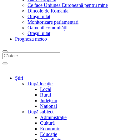
Ce face Uniunea Europeană pentru mine
Dincolo de România
Orașul uitat
Monitorizare parlamentari
Oamenii comunității
Orașul uitat
Prognoza meteo
Știri
După locație
Local
Rural
Județean
Național
După subiect
Administrație
Cultură
Economic
Educație
Actualitate