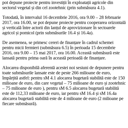
pot depune proiecte pentru investiții în exploatații agricole din
sectorul vegetal și din cel zootehnic (prin submăsura 4.1).
Totodată, în intervalul 16 decembrie 2016, ora 9.00 – 28 februarie
2017, ora 16.00, se pot depune proiecte pentru cooperarea orizontală
și verticală între actorii din lanțul de aprovizionare în sectoarele
agricol și pomicol (prin submăsurile 16.4 și 16.4a).
De asemenea, se primesc cereri de finanțare în cadrul schemei
pentru micii fermieri (submăsura 6.5) în perioada 15 decembrie
2016, ora 9.00 – 15 mai 2017, ora 16.00. Această submăsură este
lansată pentru prima oară în această perioadă de finanțare.
Alocarea disponibilă aferentă acestei noi sesiuni de depunere pentru
toate submăsurile lansate este de peste 266 milioane de euro,
împărțită astfel: pentru sM 4.1 alocarea bugetară stabilită este de 150
milioane de euro, din care vegetal – 75 milioane de euro și zootehnic
– 75 milioane de euro ), pentru sM 6.5 alocarea bugetară stabilită
este de 112,33 milioane de euro, iar pentru sM 16.4 și sM 16.4a
alocarea bugetară stabilită este de 4 milioane de euro (2 milioane pe
fiecare submăsură).