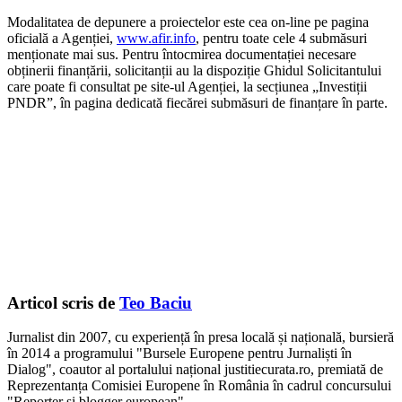
Modalitatea de depunere a proiectelor este cea on-line pe pagina
oficială a Agenției,
www.afir.info
, pentru toate cele 4 submăsuri
menționate mai sus. Pentru întocmirea documentației necesare
obținerii finanțării, solicitanții au la dispoziție Ghidul Solicitantului
care poate fi consultat pe site-ul Agenției, la secțiunea „Investiții
PNDR”, în pagina dedicată fiecărei submăsuri de finanțare în parte.
Articol scris de
Teo Baciu
Jurnalist din 2007, cu experiență în presa locală și națională, bursieră
în 2014 a programului "Bursele Europene pentru Jurnaliști în
Dialog", coautor al portalului național justitiecurata.ro, premiată de
Reprezentanța Comisiei Europene în România în cadrul concursului
"Reporter și blogger european".