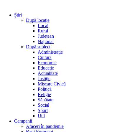
Știri
După locație
Local
Rural
Județean
Național
După subiect
Administrație
Cultură
Economic
Educație
Actualitate
Justiție
Mișcare Civică
Politică
Religie
Sănătate
Social
Sport
Util
Campanii
Afaceri în pandemie
Bani Europeni