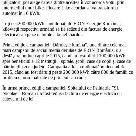
utilizatorii pot alege căreia dintre acestea îi vor acorda votul prin
intermediul unui Like. Fiecare Like acordat se va transforma
automat în 10 kWh.
Toţi cei 200.000 kWh sunt donați de E.ON Energie România,
kilowaţii respectivi urmând să fie scăzuți din factura de energie
electrică sau gaze naturale a beneficiarilor.
Prima ediție a campaniei „Dăruieşte lumina”, una dintre cele mai
mari campanii de social media derulate de E.ON România, s-a
desfăşurat în luna aprilie 2015, când au fost oferiți 100.000 kWh
spre beneficiul a 12 instituţii – spitale, şcoli, case de copii şi case de
bătrâni din zece județe. Campania a fost continuată în decembrie
2015, când au fost dăruiți peste 200.000 kWh către 800 de familii cu
probleme, nominalizate de prieteni sau rude.
În urma primei ediții a campaniei, Spitalului de Psihiatrie ”Sf.
Nicolae” Roman i-a fost redusă factura de energie electrică cu
câteva mii de lei.