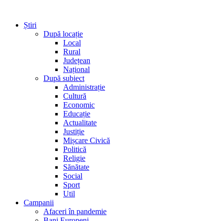
Știri
După locație
Local
Rural
Județean
Național
După subiect
Administrație
Cultură
Economic
Educație
Actualitate
Justiție
Mișcare Civică
Politică
Religie
Sănătate
Social
Sport
Util
Campanii
Afaceri în pandemie
Bani Europeni