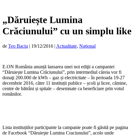
„Dăruiește Lumina
Crăciunului” cu un simplu like
de
Teo Baciu
|
19/12/2016
|
Actualitate
,
Național
E.ON România anunță lansarea unei noi ediţii a campaniei
“Dăruiește Lumina Crăciunului”, prin intermediul căreia vor fi
donaţi 200.000 de kWh – gaz și electricitate – în perioada 19-27
decembrie 2016, către 11 instituții publice – școli şi licee, cămine,
centre de bătrâni și spitale – desemnate ca beneficiare prin votul
românilor.
Lista instituțiilor participante la campanie poate fi găsită pe pagina
de Facebook “Dăruiește Lumina Craciunului”, acolo unde