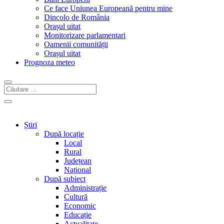
Ce face Uniunea Europeană pentru mine
Dincolo de România
Orașul uitat
Monitorizare parlamentari
Oamenii comunității
Orașul uitat
Prognoza meteo
Știri
După locație
Local
Rural
Județean
Național
După subiect
Administrație
Cultură
Economic
Educație
Actualitate