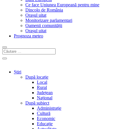
Ce face Uniunea Europeană pentru mine
Dincolo de România
Orașul uitat
Monitorizare parlamentari
Oamenii comunității
Orașul uitat
Prognoza meteo
Știri
După locație
Local
Rural
Județean
Național
După subiect
Administrație
Cultură
Economic
Educație
Actualitate