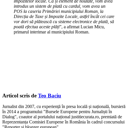
impozitelor locale. Ca și element de noutate, vom avea
introdus un sistem de plată cu cardul, vom avea un
POS la caseria Primăriei municipiului Roman, la
Direcția de Taxe și Impozite Locale, astfel încât cei care
vor dori să plătească cu sisteme electronice de plată, să
poată efectua aceste plăți
”, a afirmat Lucian Micu,
primarul interimar al municipiului Roman.
Articol scris de
Teo Baciu
Jurnalist din 2007, cu experiență în presa locală și națională, bursieră
în 2014 a programului "Bursele Europene pentru Jurnaliști în
Dialog", coautor al portalului național justitiecurata.ro, premiată de
Reprezentanța Comisiei Europene în România în cadrul concursului
"Reporter și blogger european".