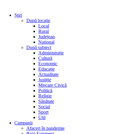
Știri
După locație
Local
Rural
Județean
Național
După subiect
Administrație
Cultură
Economic
Educație
Actualitate
Justiție
Mișcare Civică
Politică
Religie
Sănătate
Social
Sport
Util
Campanii
Afaceri în pandemie
Bani Europeni