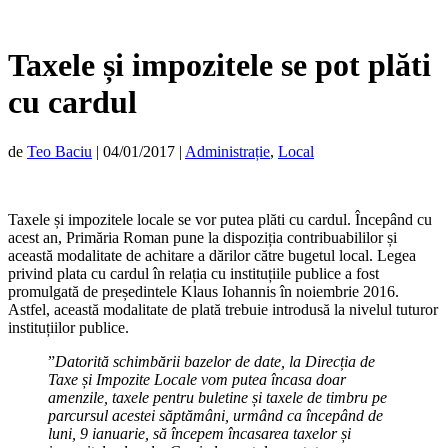
Taxele și impozitele se pot plăti
cu cardul
de
Teo Baciu
|
04/01/2017
|
Administrație
,
Local
Taxele și impozitele locale se vor putea plăti cu cardul. Începând cu
acest an, Primăria Roman pune la dispoziția contribuabililor și
această modalitate de achitare a dărilor către bugetul local. Legea
privind plata cu cardul în relația cu instituțiile publice a fost
promulgată de președintele Klaus Iohannis în noiembrie 2016.
Astfel, această modalitate de plată trebuie introdusă la nivelul tuturor
instituțiilor publice.
”
Datorită schimbării bazelor de date, la Direcția de
Taxe și Impozite Locale vom putea încasa doar
amenzile, taxele pentru buletine și taxele de timbru pe
parcursul acestei săptămâni, urmând ca începând de
luni, 9 ianuarie, să începem încasarea taxelor și