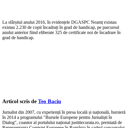
La sfârșitul anului 2016, în evidențele DGASPC Neamț existau
existau 2.230 de copii încadrați în grad de handicap, pe parcursul
anului anterior fiind eliberate 325 de certificate noi de încadrare în
grad de handicap.
Articol scris de
Teo Baciu
Jurnalist din 2007, cu experiență în presa locală și națională, bursieră
în 2014 a programului "Bursele Europene pentru Jurnaliști în
Dialog", coautor al portalului național justitiecurata.ro, premiată de
Reprezentanța Comisiei Europene în România în cadrul concursului