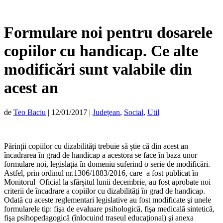
Formulare noi pentru dosarele
copiilor cu handicap. Ce alte
modificări sunt valabile din
acest an
de
Teo Baciu
|
12/01/2017
|
Județean
,
Social
,
Util
Părinții copiilor cu dizabilități trebuie să știe că din acest an
încadrarea în grad de handicap a acestora se face în baza unor
formulare noi, legislația în domeniu suferind o serie de modificări.
Astfel, prin ordinul nr.1306/1883/2016, care a fost publicat în
Monitorul Oficial la sfârșitul lunii decembrie, au fost aprobate noi
criterii de încadrare a copiilor cu dizabilităţi în grad de handicap.
Odată cu aceste reglementari legislative au fost modificate şi unele
formularele tip: fişa de evaluare psihologică, fişa medicală sintetică,
fişa psihopedagogică (înlocuind traseul educaţional) şi anexa