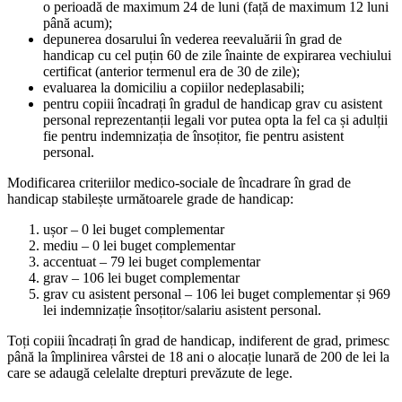
o perioadă de maximum 24 de luni (față de maximum 12 luni
până acum);
depunerea dosarului în vederea reevaluării în grad de
handicap cu cel puțin 60 de zile înainte de expirarea vechiului
certificat (anterior termenul era de 30 de zile);
evaluarea la domiciliu a copiilor nedeplasabili;
pentru copiii încadrați în gradul de handicap grav cu asistent
personal reprezentanții legali vor putea opta la fel ca și adulții
fie pentru indemnizația de însoțitor, fie pentru asistent
personal.
Modificarea criteriilor medico-sociale de încadrare în grad de
handicap stabilește următoarele grade de handicap:
ușor – 0 lei buget complementar
mediu – 0 lei buget complementar
accentuat – 79 lei buget complementar
grav – 106 lei buget complementar
grav cu asistent personal – 106 lei buget complementar și 969
lei indemnizație însoțitor/salariu asistent personal.
Toți copiii încadrați în grad de handicap, indiferent de grad, primesc
până la împlinirea vârstei de 18 ani o alocație lunară de 200 de lei la
care se adaugă celelalte drepturi prevăzute de lege.