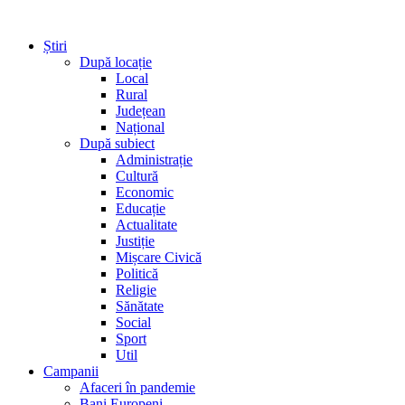
Știri
După locație
Local
Rural
Județean
Național
După subiect
Administrație
Cultură
Economic
Educație
Actualitate
Justiție
Mișcare Civică
Politică
Religie
Sănătate
Social
Sport
Util
Campanii
Afaceri în pandemie
Bani Europeni