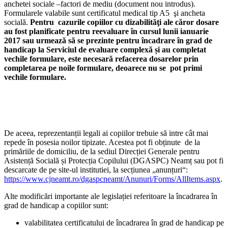
anchetei sociale –factori de mediu (document nou introdus).
Formularele valabile sunt certificatul medical tip A5 şi ancheta
socială.
Pentru cazurile copiilor cu dizabilităţi ale căror dosare
au fost planificate pentru reevaluare în cursul lunii ianuarie
2017 sau urmează să se prezinte pentru încadrare în grad de
handicap la Serviciul de evaluare complexă și au completat
vechile formulare, este necesară refacerea dosarelor prin
completarea pe noile formulare, deoarece nu se pot primi
vechile formulare.
De aceea, reprezentanții legali ai copiilor trebuie să intre cât mai
repede în posesia noilor tipizate. Acestea pot fi obținute de la
primăriile de domiciliu, de la sediul Direcției Generale pentru
Asistență Socială și Protecția Copilului (DGASPC) Neamț sau pot fi
descarcate de pe site-ul institutiei, la secțiunea „anunțuri“:
https://www.cjneamt.ro/dgaspcneamt/Anunuri/Forms/AllItems.aspx
.
Alte modificări importante ale legislației referitoare la încadrarea în
grad de handicap a copiilor sunt:
valabilitatea certificatului de încadrarea în grad de handicap pe