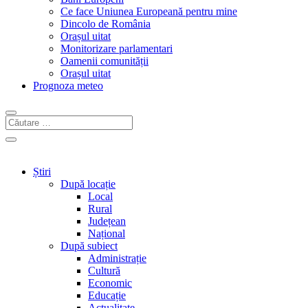
Ce face Uniunea Europeană pentru mine
Dincolo de România
Orașul uitat
Monitorizare parlamentari
Oamenii comunității
Orașul uitat
Prognoza meteo
Știri
După locație
Local
Rural
Județean
Național
După subiect
Administrație
Cultură
Economic
Educație
Actualitate