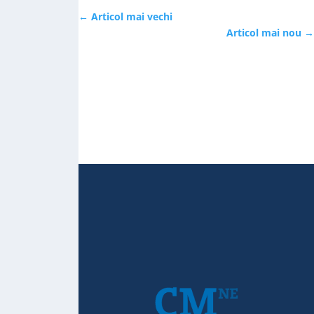
←
Articol mai vechi
Articol mai nou
→