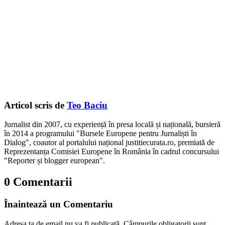
Articol scris de
Teo Baciu
Jurnalist din 2007, cu experiență în presa locală și națională, bursieră
în 2014 a programului "Bursele Europene pentru Jurnaliști în
Dialog", coautor al portalului național justitiecurata.ro, premiată de
Reprezentanța Comisiei Europene în România în cadrul concursului
"Reporter și blogger european".
0 Comentarii
Înaintează un Comentariu
Adresa ta de email nu va fi publicată.
Câmpurile obligatorii sunt