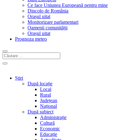
Ce face Uniunea Europeană pentru mine
Dincolo de România
Orașul uitat
Monitorizare parlamentari
Oamenii comunității
Orașul uitat
Prognoza meteo
Știri
După locație
Local
Rural
Județean
Național
După subiect
Administrație
Cultură
Economic
Educație
Actualitate