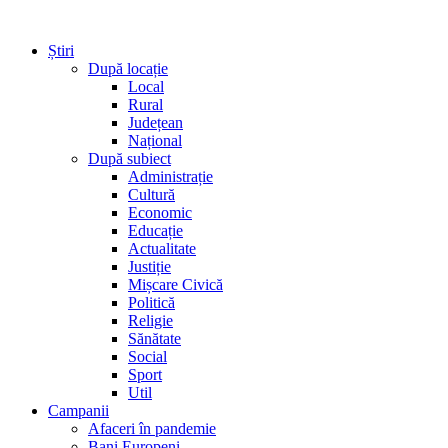
Știri
După locație
Local
Rural
Județean
Național
După subiect
Administrație
Cultură
Economic
Educație
Actualitate
Justiție
Mișcare Civică
Politică
Religie
Sănătate
Social
Sport
Util
Campanii
Afaceri în pandemie
Bani Europeni