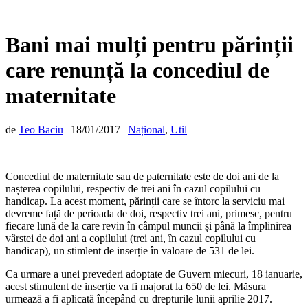
Bani mai mulți pentru părinții
care renunță la concediul de
maternitate
de
Teo Baciu
|
18/01/2017
|
Național
,
Util
Concediul de maternitate sau de paternitate este de doi ani de la
nașterea copilului, respectiv de trei ani în cazul copilului cu
handicap. La acest moment, părinții care se întorc la serviciu mai
devreme față de perioada de doi, respectiv trei ani, primesc, pentru
fiecare lună de la care revin în câmpul muncii și până la împlinirea
vârstei de doi ani a copilului (trei ani, în cazul copilului cu
handicap), un stimlent de inserție în valoare de 531 de lei.
Ca urmare a unei prevederi adoptate de Guvern miecuri, 18 ianuarie,
acest stimulent de inserție va fi majorat la 650 de lei. Măsura
urmează a fi aplicată începând cu drepturile lunii aprilie 2017.