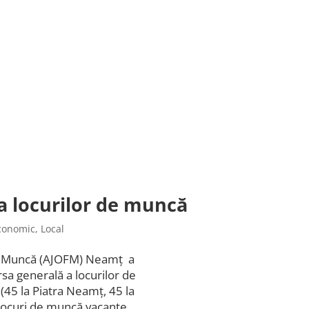
a locurilor de muncă
conomic
,
Local
de Muncă (AJOFM) Neamț a
ursa generală a locurilor de
(45 la Piatra Neamț, 45 la
locuri de muncă vacante.