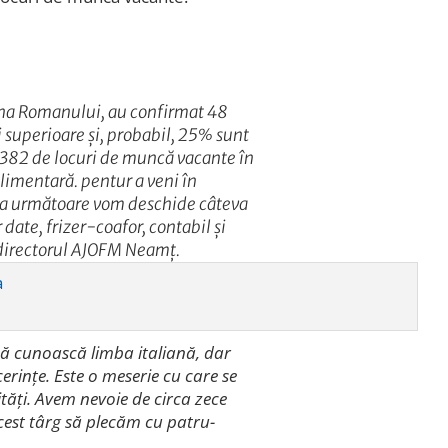
ona Romanului, au confirmat 48
 superioare și, probabil, 25% sunt
 382 de locuri de muncă vacante în
alimentară. pentur a veni în
ada următoare vom deschide câteva
date, frizer-coafor, contabil și
, directorul AJOFM Neamț.
să cunoască limba italiană, dar
erințe. Este o meserie cu care se
ități. Avem nevoie de circa zece
cest târg să plecăm cu patru-