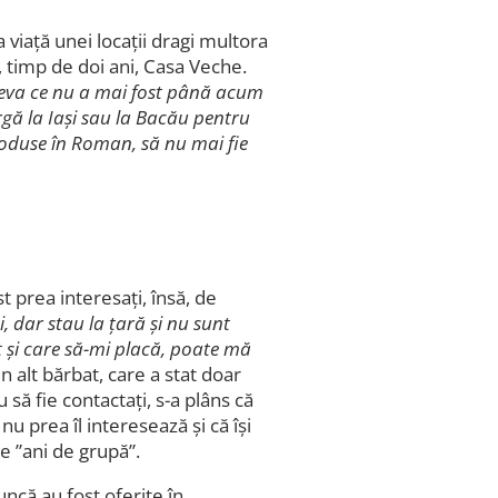
 viață unei locații dragi multora
, timp de doi ani, Casa Veche.
eva ce nu a mai fost până acum
gă la Iași sau la Bacău pentru
oduse în Roman, să nu mai fie
t prea interesați, însă, de
, dar stau la țară și nu sunt
 și care să-mi placă, poate mă
n alt bărbat, care a stat doar
să fie contactați, s-a plâns că
u prea îl interesează și că își
re ”ani de grupă”.
ncă au fost oferite în