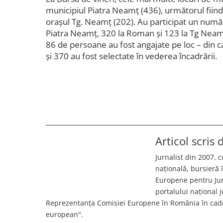
municipiul Piatra Neamț (436), următorul fiin
orașul Tg. Neamț (202). Au participat un num
Piatra Neamț, 320 la Roman și 123 la Tg Neamț
86 de persoane au fost angajate pe loc – din c
și 370 au fost selectate în vederea încadrării.
Articol scris
Jurnalist din 2007, c
națională, bursieră
Europene pentru Jurn
portalului național 
Reprezentanța Comisiei Europene în România în cadr
european".