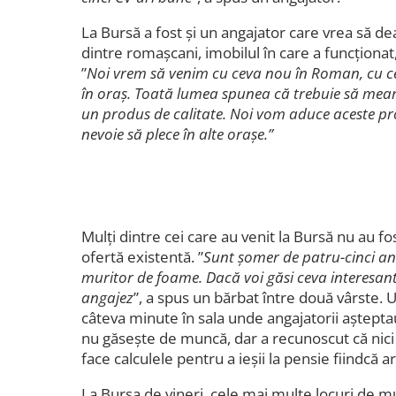
La Bursă a fost și un angajator care vrea să dea
dintre romașcani, imobilul în care a funcționat
”
Noi vrem să venim cu ceva nou în Roman, cu c
în oraș. Toată lumea spunea că trebuie să mear
un produs de calitate. Noi vom aduce aceste pr
nevoie să plece în alte orașe.”
Mulți dintre cei care au venit la Bursă nu au fos
ofertă existentă. ”
Sunt șomer de patru-cinci ani
muritor de foame. Dacă voi găsi ceva interesant
angajez
”, a spus un bărbat între două vârste. U
câteva minute în sala unde angajatorii așteptau 
nu găsește de muncă, dar a recunoscut că nici n
face calculele pentru a ieșii la pensie fiindcă a
La Bursa de vineri, cele mai multe locuri de mu