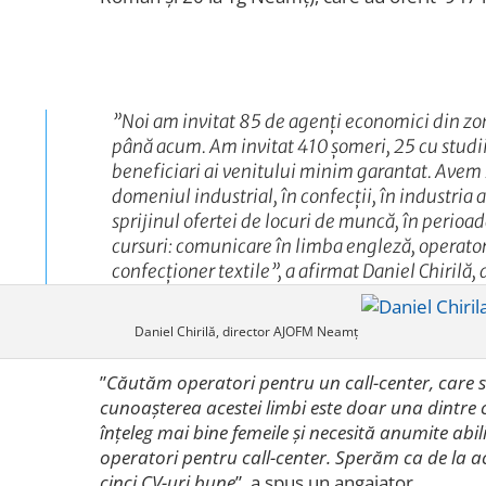
”
Noi am invitat 85 de agenți economici din z
până acum. Am invitat 410 șomeri, 25 cu studii
beneficiari ai venitului minim garantat. Avem
domeniul industrial, în confecții, în industria 
sprijinul ofertei de locuri de muncă, în perio
cursuri: comunicare în limba engleză, operator 
confecționer textile
”, a afirmat Daniel Chirilă
Daniel Chirilă, director AJOFM Neamț
”
Căutăm operatori pentru un call-center, care 
cunoașterea acestei limbi este doar una dintre c
înțeleg mai bine femeile și necesită anumite abil
operatori pentru call-center. Sperăm ca de la a
cinci CV-uri bune
”, a spus un angajator.