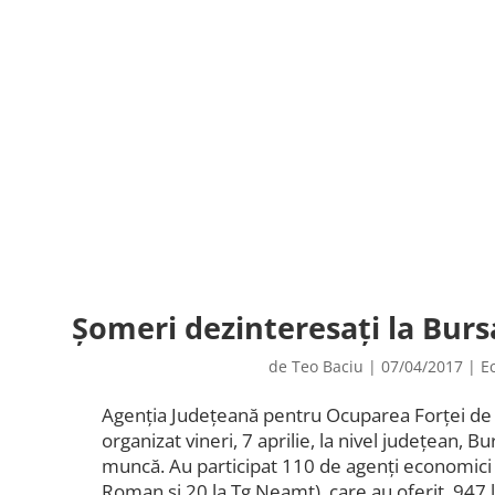
Șomeri dezinteresați la Burs
de
Teo Baciu
|
07/04/2017
|
E
Agenția Județeană pentru Ocuparea Forței 
organizat vineri, 7 aprilie, la nivel județean, B
muncă. Au participat 110 de agenți economici 
Roman și 20 la Tg Neamț), care au oferit 947 