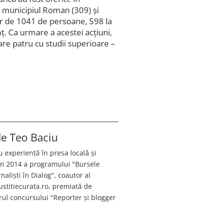
d municipiul Roman (309) și
ăr de 1041 de persoane, 598 la
. Ca urmare a acestei acțiuni,
are patru cu studii superioare –
 de
Teo Baciu
u experiență în presa locală și
 în 2014 a programului "Bursele
aliști în Dialog", coautor al
justitiecurata.ro, premiată de
ul concursului "Reporter și blogger