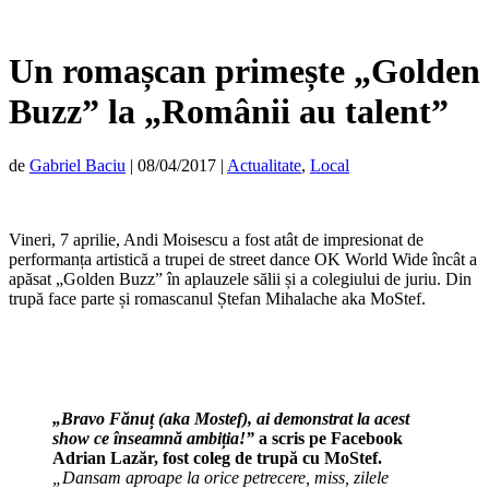
Un romașcan primește „Golden
Buzz” la „Românii au talent”
de
Gabriel Baciu
|
08/04/2017
|
Actualitate
,
Local
Vineri, 7 aprilie, Andi Moisescu a fost atât de impresionat de
performanța artistică a trupei de street dance OK World Wide încât a
apăsat „Golden Buzz” în aplauzele sălii și a colegiului de juriu. Din
trupă face parte și romascanul Ștefan Mihalache aka MoStef.
„Bravo Fănuț (aka Mostef), ai demonstrat la acest
show ce înseamnă ambiția!”
a scris pe Facebook
Adrian Lazăr, fost coleg de trupă cu MoStef.
„Dansam aproape la orice petrecere, miss, zilele