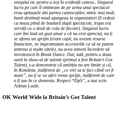
orașului etc pentru a ieși în evidență cumva.. Singurul
lucru pe care îl obțineam de pe urma unui spectacol
erau aplauzele din partea cunoscuților, nimic mai mult,
banii destinați nouă ajungeau la organizatori (îi vedeai
cu masa plină de bautură după spectacole, trupa era
servită cu o doză de cola de fiecare). Singurul lucru
care îmi lasă un gust amar e că nu erai apreciat, nu ți
se oferea un sprijin (eram copii, nu aveam resurse
financiare, ne imprumutam accesoriile ca să ne putem
antrena și multe altele), nu avea nimeni încredere să
investească în Break Dance. Dar, iată, pentru a doua
oară la show-ul de talente (primul a fost Britain’s Got
Talent), s-a demonstrat că ambiția nu are limite și că,
în România, indiferent de „ce vrei sa te faci când vei fi
mare”, nu ți se va oferi vreun sprijin, indiferent de care
o fi sau în ce domeniu. Respect *DpS”,
a mai scris
Adrian Lazăr.
OK World Wide la Britain’s Got Talent