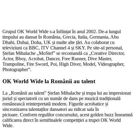
Grupul OK World Wide s-a înființat în anul 2002. De-a lungul
timpului au dansat în România, Grecia, Italia, Germania, Abu
Dhabi, Dubai, Doha, UK și multe alte țări. Au colaborat cu
televiziuni ca BBC, ITV Channel 4 și SKY. Pe site-ul personal,
Ștefan Mihalache „MoStef” se recomandă ca „
Creative Director,
Actor,
Bboy,
Acrobat, Dancer, Free Runner, Dive Master,
Trampoline, Fire Sword, Poi, High Diver,
Model, Videographer,
Photographer”.
OK World Wide la Românii au talent
La „Românii au talent” Ștefan Mihalache și trupa lui au impresionat
juriul și spectatorii cu un număr de dans pe muzică tradițională
românească reinterpretată modern. Figurile acrobatice și
sincronizarea talentaților dansatori au ridicat sala în
picioare. Conform regulilor concursului, acest golden buzz înseamnă
calificarea direct în semifinalele competiției a trupei OK World
Wide.