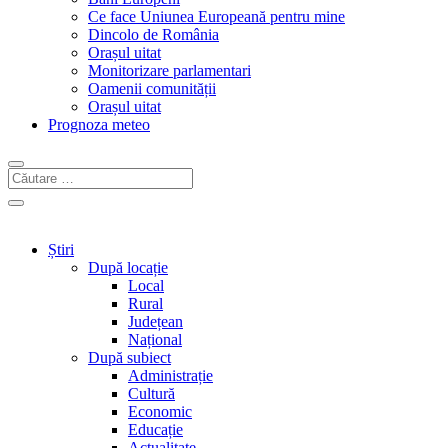
Ce face Uniunea Europeană pentru mine
Dincolo de România
Orașul uitat
Monitorizare parlamentari
Oamenii comunității
Orașul uitat
Prognoza meteo
Știri
După locație
Local
Rural
Județean
Național
După subiect
Administrație
Cultură
Economic
Educație
Actualitate