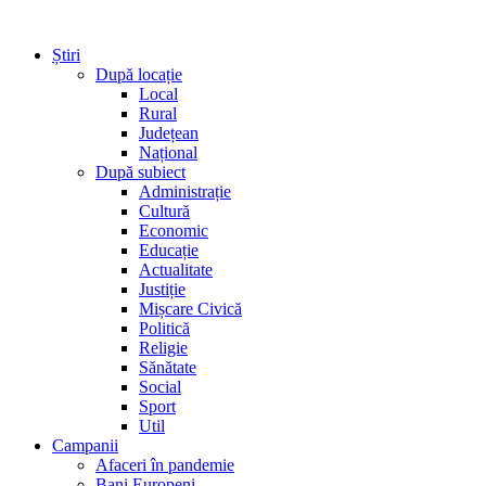
Știri
După locație
Local
Rural
Județean
Național
După subiect
Administrație
Cultură
Economic
Educație
Actualitate
Justiție
Mișcare Civică
Politică
Religie
Sănătate
Social
Sport
Util
Campanii
Afaceri în pandemie
Bani Europeni