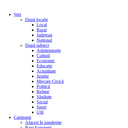
Știri
După locație
Local
Rural
Județean
Național
După subiect
Administrație
Cultură
Economic
Educație
Actualitate
Justiție
Mișcare Civică
Politică
Religie
Sănătate
Social
Sport
Util
Campanii
Afaceri în pandemie
Bani Europeni