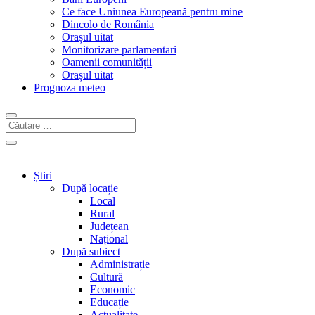
Ce face Uniunea Europeană pentru mine
Dincolo de România
Orașul uitat
Monitorizare parlamentari
Oamenii comunității
Orașul uitat
Prognoza meteo
Știri
După locație
Local
Rural
Județean
Național
După subiect
Administrație
Cultură
Economic
Educație
Actualitate