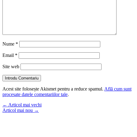
Nume
*
Email
*
Site web
Introdu Comentariu
Acest site folosește Akismet pentru a reduce spamul.
Află cum sunt
procesate datele comentariilor tale
.
←
Articol mai vechi
Articol mai nou
→