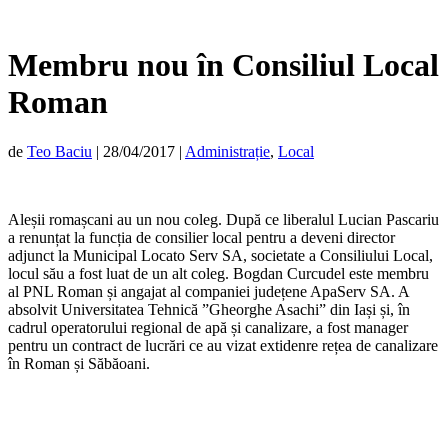
Membru nou în Consiliul Local
Roman
de
Teo Baciu
|
28/04/2017
|
Administrație
,
Local
Aleșii romașcani au un nou coleg. După ce liberalul Lucian Pascariu
a renunțat la funcția de consilier local pentru a deveni director
adjunct la Municipal Locato Serv SA, societate a Consiliului Local,
locul său a fost luat de un alt coleg. Bogdan Curcudel este membru
al PNL Roman și angajat al companiei județene ApaServ SA. A
absolvit Universitatea Tehnică ”Gheorghe Asachi” din Iași și, în
cadrul operatorului regional de apă și canalizare, a fost manager
pentru un contract de lucrări ce au vizat extidenre rețea de canalizare
în Roman și Săbăoani.