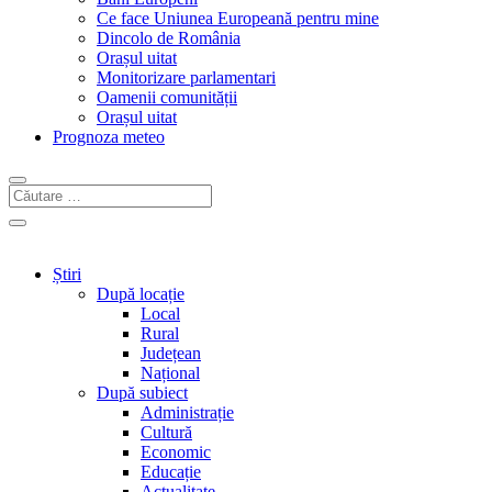
Ce face Uniunea Europeană pentru mine
Dincolo de România
Orașul uitat
Monitorizare parlamentari
Oamenii comunității
Orașul uitat
Prognoza meteo
Știri
După locație
Local
Rural
Județean
Național
După subiect
Administrație
Cultură
Economic
Educație
Actualitate