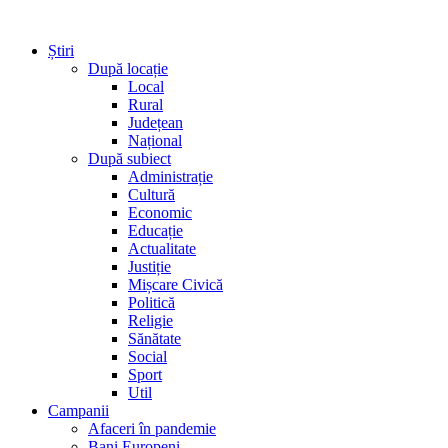
Știri
După locație
Local
Rural
Județean
Național
După subiect
Administrație
Cultură
Economic
Educație
Actualitate
Justiție
Mișcare Civică
Politică
Religie
Sănătate
Social
Sport
Util
Campanii
Afaceri în pandemie
Bani Europeni