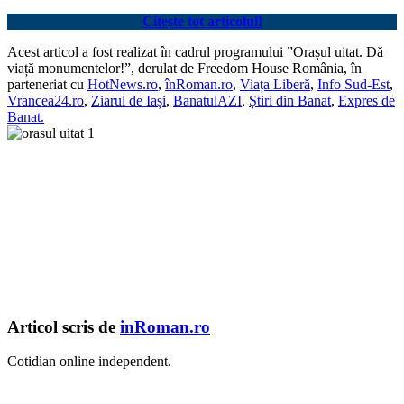
Citește tot articolul!
Acest articol a fost realizat în cadrul programului ”Orașul uitat. Dă
viață monumentelor!”, derulat de Freedom House România, în
parteneriat cu
HotNews.ro
,
înRoman.ro
,
Viața Liberă
,
Info Sud-Est
,
Vrancea24.ro
,
Ziarul de Iași
,
BanatulAZI
,
Știri din Banat
,
Expres de
Banat.
Articol scris de
inRoman.ro
Cotidian online independent.