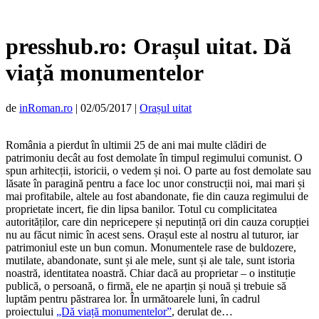
presshub.ro: Orașul uitat. Dă
viață monumentelor
de
inRoman.ro
|
02/05/2017
|
Orașul uitat
România a pierdut în ultimii 25 de ani mai multe clădiri de
patrimoniu decât au fost demolate în timpul regimului comunist. O
spun arhitecții, istoricii, o vedem și noi. O parte au fost demolate sau
lăsate în paragină pentru a face loc unor construcții noi, mai mari și
mai profitabile, altele au fost abandonate, fie din cauza regimului de
proprietate incert, fie din lipsa banilor. Totul cu complicitatea
autorităților, care din nepricepere și neputință ori din cauza corupției
nu au făcut nimic în acest sens. Orașul este al nostru al tuturor, iar
patrimoniul este un bun comun. Monumentele rase de buldozere,
mutilate, abandonate, sunt și ale mele, sunt și ale tale, sunt istoria
noastră, identitatea noastră. Chiar dacă au proprietar – o instituție
publică, o persoană, o firmă, ele ne aparțin și nouă și trebuie să
luptăm pentru păstrarea lor.
În următoarele luni, în cadrul
proiectului
„Dă viață monumentelor”
, derulat de…