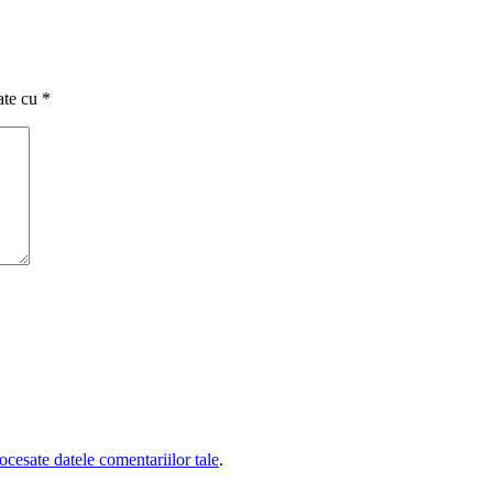
ate cu
*
cesate datele comentariilor tale
.