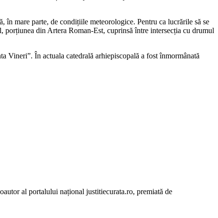
ă, în mare parte, de condițiile meteorologice. Pentru ca lucrările să se
, porțiunea din Artera Roman-Est, cuprinsă între intersecția cu drumul
ta Vineri”. În actuala catedrală arhiepiscopală a fost înmormânată
autor al portalului național justitiecurata.ro, premiată de