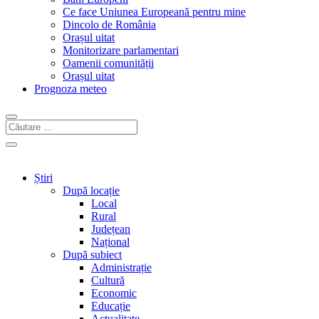
Ce face Uniunea Europeană pentru mine
Dincolo de România
Orașul uitat
Monitorizare parlamentari
Oamenii comunității
Orașul uitat
Prognoza meteo
Știri
După locație
Local
Rural
Județean
Național
După subiect
Administrație
Cultură
Economic
Educație
Actualitate