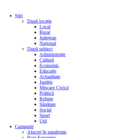
Știri
După locație
Local
Rural
Județean
Național
După subiect
Administrație
Cultură
Economic
Educație
Actualitate
Justiție
Mișcare Civică
Politică
Religie
Sănătate
Social
Sport
Util
Campanii
Afaceri în pandemie
Bani Europeni