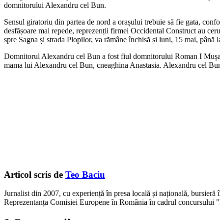
domnitorului Alexandru cel Bun.
Sensul giratoriu din partea de nord a orașului trebuie să fie gata, confo
desfășoare mai repede, reprezenții firmei Occidental Construct au cer
spre Sagna și strada Plopilor, va rămâne închisă și luni, 15 mai, până l
Domnitorul Alexandru cel Bun a fost fiul domnitorului Roman I Mușat. E
mama lui Alexandru cel Bun, cneaghina Anastasia. Alexandru cel Bun 
Articol scris de
Teo Baciu
Jurnalist din 2007, cu experiență în presa locală și națională, bursieră
Reprezentanța Comisiei Europene în România în cadrul concursului "