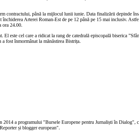
rm contractului, până la mijlocul lunii iunie. Data finalizării depinde îns
ut închiderea Arterei Roman-Est de pe 12 până pe 15 mai inclusiv. Astfel
a ora 24.00.
l este cel care a ridicat la rang de catedrală episcopală biserica ”Sfân
a fost înmormânat la mănăstirea Bistrița.
 în 2014 a programului "Bursele Europene pentru Jurnaliști în Dialog", co
Reporter și blogger european".