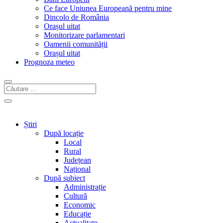
Ce face Uniunea Europeană pentru mine
Dincolo de România
Orașul uitat
Monitorizare parlamentari
Oamenii comunității
Orașul uitat
Prognoza meteo
Știri
După locație
Local
Rural
Județean
Național
După subiect
Administrație
Cultură
Economic
Educație
Actualitate