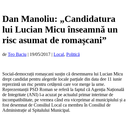
Dan Manoliu: „Candidatura
lui Lucian Micu înseamnă un
risc asumat de romașcani”
de
Teo Baciu
|
19/05/2017
|
Local
,
Politică
Social-democrații romașcani susțin că desemnarea lui Lucian Micu
drept candidat pentru alegerile locale parțiale din data dee 11 iunie
reprezintă un risc pentru cetățenii care vor merge la urne.
Reprezentanții PSD Roman se referă la faptul că Agenția Națională
de Integritate (ANI) l-a acuzat pe actualul primar interimar de
incompatibilitate, pe vremea când era viceprimar al municipiului și a
fost desemnat de Consiliul Local ca membru în Consiliul de
Administrație al Spitalului Municipal.