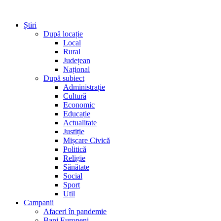
Știri
După locație
Local
Rural
Județean
Național
După subiect
Administrație
Cultură
Economic
Educație
Actualitate
Justiție
Mișcare Civică
Politică
Religie
Sănătate
Social
Sport
Util
Campanii
Afaceri în pandemie
Bani Europeni