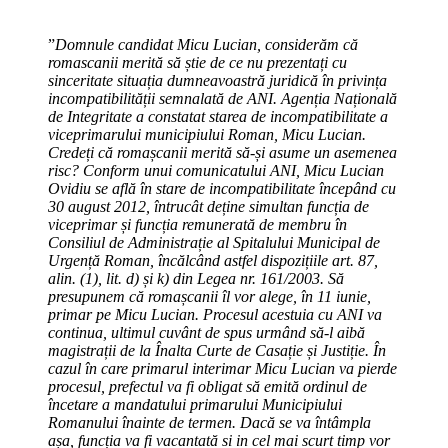
”
Domnule candidat Micu Lucian, considerăm că
romascanii merită să știe de ce nu prezentați cu
sinceritate situația dumneavoastră juridică în privința
incompatibilității semnalată de ANI. Agenția Națională
de Integritate a constatat starea de incompatibilitate a
viceprimarului municipiului Roman, Micu Lucian.
Credeți că romașcanii merită să-și asume un asemenea
risc? Conform unui comunicatului ANI, Micu Lucian
Ovidiu se află în stare de incompatibilitate începând cu
30 august 2012, întrucât deține simultan funcția de
viceprimar și funcția remunerată de membru în
Consiliul de Administrație al Spitalului Municipal de
Urgență Roman, încălcând astfel dispozițiile art. 87,
alin. (1), lit. d) și k) din Legea nr. 161/2003. Să
presupunem că romașcanii îl vor alege, în 11 iunie,
primar pe Micu Lucian. Procesul acestuia cu ANI va
continua, ultimul cuvânt de spus urmând să-l aibă
magistrații de la Înalta Curte de Casație și Justiție. În
cazul în care primarul interimar Micu Lucian va pierde
procesul, prefectul va fi obligat să emită ordinul de
încetare a mandatului primarului Municipiului
Romanului înainte de termen. Dacă se va întâmpla
așa, funcția va fi vacantată si in cel mai scurt timp vor