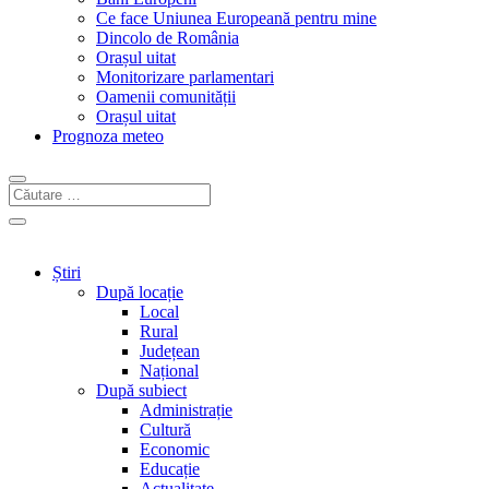
Ce face Uniunea Europeană pentru mine
Dincolo de România
Orașul uitat
Monitorizare parlamentari
Oamenii comunității
Orașul uitat
Prognoza meteo
Știri
După locație
Local
Rural
Județean
Național
După subiect
Administrație
Cultură
Economic
Educație
Actualitate