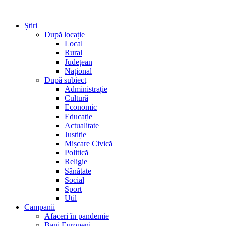
Știri
După locație
Local
Rural
Județean
Național
După subiect
Administrație
Cultură
Economic
Educație
Actualitate
Justiție
Mișcare Civică
Politică
Religie
Sănătate
Social
Sport
Util
Campanii
Afaceri în pandemie
Bani Europeni