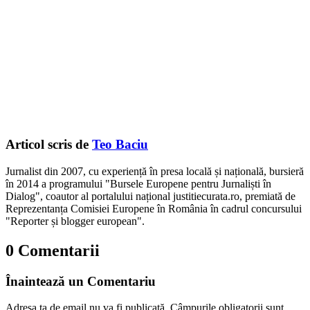
Articol scris de
Teo Baciu
Jurnalist din 2007, cu experiență în presa locală și națională, bursieră
în 2014 a programului "Bursele Europene pentru Jurnaliști în
Dialog", coautor al portalului național justitiecurata.ro, premiată de
Reprezentanța Comisiei Europene în România în cadrul concursului
"Reporter și blogger european".
0 Comentarii
Înaintează un Comentariu
Adresa ta de email nu va fi publicată.
Câmpurile obligatorii sunt