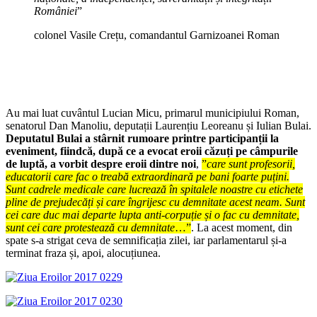
României
”
colonel Vasile Crețu, comandantul Garnizoanei Roman
Au mai luat cuvântul Lucian Micu, primarul municipiului Roman,
senatorul Dan Manoliu, deputații Laurențiu Leoreanu și Iulian Bulai.
Deputatul Bulai a stârnit rumoare printre participanții la
eveniment, fiindcă, după ce a evocat eroii căzuți pe câmpurile
de luptă, a vorbit despre eroii dintre noi
,
”
care sunt profesorii,
educatorii care fac o treabă extraordinară pe bani foarte puțini.
Sunt cadrele medicale care lucrează în spitalele noastre cu etichete
pline de prejudecăți și care îngrijesc cu demnitate acest neam. Sunt
cei care duc mai departe lupta anti-corpuție și o fac cu demnitate,
sunt cei care protestează cu demnitate
…”
. La acest moment, din
spate s-a strigat ceva de semnificația zilei, iar parlamentarul și-a
terminat fraza și, apoi, alocuțiunea.