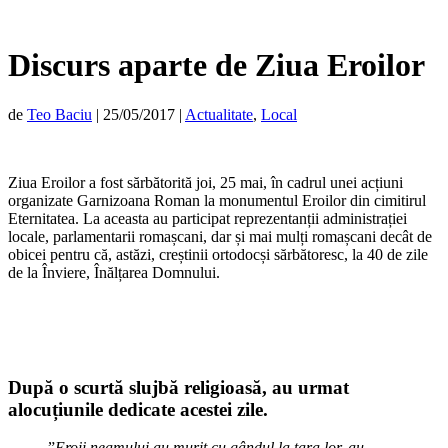
Discurs aparte de Ziua Eroilor
de
Teo Baciu
|
25/05/2017
|
Actualitate
,
Local
Ziua Eroilor a fost sărbătorită joi, 25 mai, în cadrul unei acțiuni
organizate Garnizoana Roman la monumentul Eroilor din cimitirul
Eternitatea. La aceasta au participat reprezentanții administrației
locale, parlamentarii romașcani, dar și mai mulți romașcani decât de
obicei pentru că, astăzi, creștinii ortodocși sărbătoresc, la 40 de zile
de la Înviere, Înălțarea Domnului.
După o scurtă slujbă religioasă, au urmat
alocuțiunile dedicate acestei zile.
”
Eroii neamului au murit cu gândul la țara lor, au