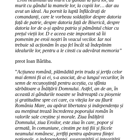
murit cu gândul la mamele lor, la copiii lor… dar au
avut un ideal. Au pornit la luptă înflăcărați de
comandanți, care le vorbeau soldaților despre datoria
față de patrie, despre datoria față de Biserică, despre
datoria lor de a-și apăra patria și pământul chiar cu
prețul vieții lor. D e aceea este important să îii
pomenim pe eroii noștri în veacul vecilor. Iar noi
trebuie să acționăm în așa fel încât să îndeplinim
idealurile lor, pentru a le cinsti cu adevărat memoria”
preot Ioan Bârliba.
”
Acțiunea română, plămădită prin truda și jertfa celor
mai demni fii ai ei, s-a asociat, de-a lungul vecurilor, în
semn de recunoștință pentru aceștia, cu sfânta
sărbătoare a Înălțării Domnului. Astfel, an de an, în
această zi gândurile noastre se îndrreaptă cu pioșenie
și gratitudine spre cei care, cu vitejia lor au făurit
România Mare, au apărat libertatea și independența și
au menținut trează încrederea poporului român în
valorile sale creștine și morale. Ziua Înălțării
Domnului, ziua Eroilor, este ziua în care, popor și
armată, în comuniune, cinstim pe toți fiii și fiicele
neamului românesc, jertfiți pentru apărarea ființei
naționale, a independenței, suveranității și integrității