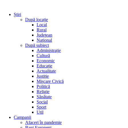
Știri
După locație
Local
Rural
Județean
Național
După subiect
Administrație
Cultură
Economic
Educație
Actualitate
Justiție
Mișcare Civică
Politică
Religie
Sănătate
Social
Sport
Util
Campanii
Afaceri în pandemie
Bani Europeni