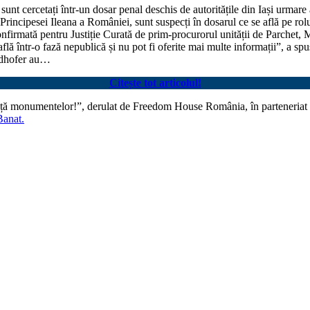
 sunt cercetați într-un dosar penal deschis de autoritățile din Iași urm
ncipesei Ileana a României, sunt suspecți în dosarul ce se află pe rolul
onfirmată pentru Justiție Curată de prim-procurorul unității de Parchet,
flă într-o fază nepublică și nu pot fi oferite mai multe informații”, a s
ndhofer au…
Citește tot articolul!
 viață monumentelor!”, derulat de Freedom House România, în parteneriat
Banat.