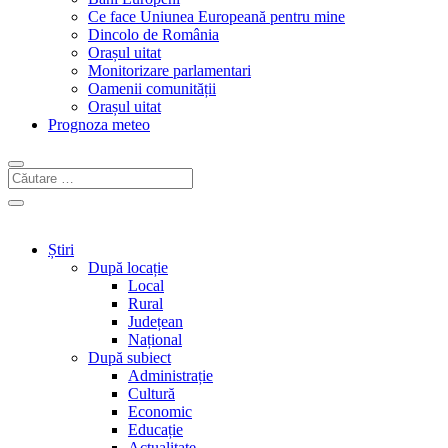
Ce face Uniunea Europeană pentru mine
Dincolo de România
Orașul uitat
Monitorizare parlamentari
Oamenii comunității
Orașul uitat
Prognoza meteo
Știri
După locație
Local
Rural
Județean
Național
După subiect
Administrație
Cultură
Economic
Educație
Actualitate