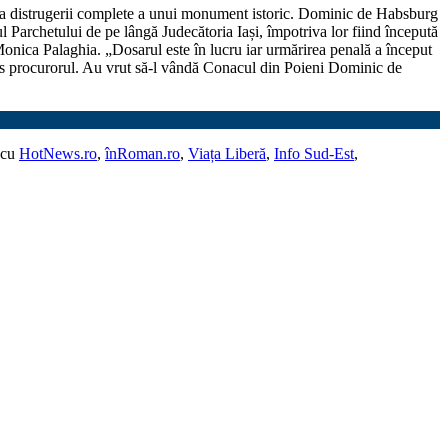
are a distrugerii complete a unui monument istoric. Dominic de Habsburg
 Parchetului de pe lângă Judecătoria Iași, împotriva lor fiind începută
 Monica Palaghia. „Dosarul este în lucru iar urmărirea penală a început
pus procurorul. Au vrut să-l vândă
Conacul din Poieni
Dominic de
 cu
HotNews.ro
,
înRoman.ro
,
Viața Liberă
,
Info Sud-Est
,