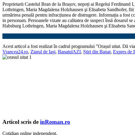
Proprietarii Castelul Bran de la Brașov, nepoți ai Regelui Ferdinand I,
Lothringen, Maria Magdalena Holzhausen şi Elisabeta Sandhofer, fiii Pri
urmărirea penală pentru infracțiunea de distrugere. Informația a fost c
in personam. Persoanele vizate au calitatea de suspect însă dosarul se a
Habsburg Lothringen, Maria Magdalena Holzhausen şi Elisabeta Sa
Acest articol a fost realizat în cadrul programului ”Orașul uitat. Dă
Vrancea24.ro
,
Ziarul de Iași
,
BanatulAZI
,
Știri din Banat
,
Expres de 
Articol scris de
inRoman.ro
Cotidian online independent.