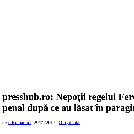
presshub.ro: Nepoții regelui Fer
penal după ce au lăsat în parag
de
inRoman.ro
|
29/05/2017
|
Orașul uitat