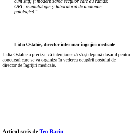
cum știți; și modernizarea secțiilor care au rămas:
ORL, reumatologie și laboratorul de anatomie
patologică
.”
Lidia Ostahie, director interimar îngrijiri medicale
Lidia Ostahie a precizat că intenționează să-și depună dosarul pentru
concursul care se va organiza în vederea ocupării postului de
director de îngrijiri medicale.
Articol scris de
Teo Baciu