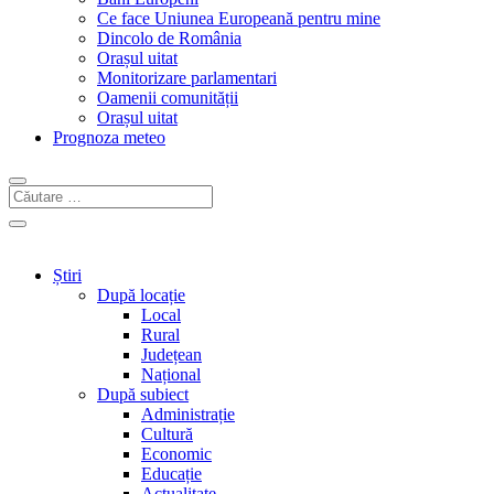
Ce face Uniunea Europeană pentru mine
Dincolo de România
Orașul uitat
Monitorizare parlamentari
Oamenii comunității
Orașul uitat
Prognoza meteo
Știri
După locație
Local
Rural
Județean
Național
După subiect
Administrație
Cultură
Economic
Educație
Actualitate