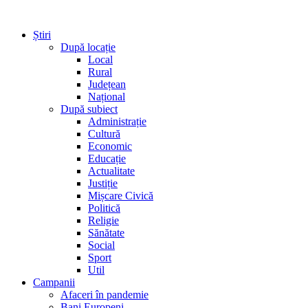
Știri
După locație
Local
Rural
Județean
Național
După subiect
Administrație
Cultură
Economic
Educație
Actualitate
Justiție
Mișcare Civică
Politică
Religie
Sănătate
Social
Sport
Util
Campanii
Afaceri în pandemie
Bani Europeni