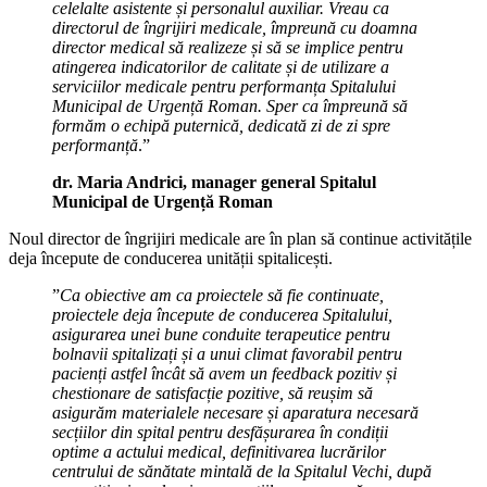
celelalte asistente și personalul auxiliar. Vreau ca
directorul de îngrijiri medicale, împreună cu doamna
director medical să realizeze și să se implice pentru
atingerea indicatorilor de calitate și de utilizare a
serviciilor medicale pentru performanța Spitalului
Municipal de Urgență Roman. Sper ca împreună să
formăm o echipă puternică, dedicată zi de zi spre
performanță
.”
dr. Maria Andrici, manager general Spitalul
Municipal de Urgență Roman
Noul director de îngrijiri medicale are în plan să continue activitățile
deja începute de conducerea unității spitalicești.
”
Ca obiective am ca proiectele să fie continuate,
proiectele deja începute de conducerea Spitalului,
asigurarea unei bune conduite terapeutice pentru
bolnavii spitalizați și a unui climat favorabil pentru
pacienți astfel încât să avem un feedback pozitiv și
chestionare de satisfacție pozitive, să reușim să
asigurăm materialele necesare și aparatura necesară
secțiilor din spital pentru desfășurarea în condiții
optime a actului medical, definitivarea lucrărilor
centrului de sănătate mintală de la Spitalul Vechi, după