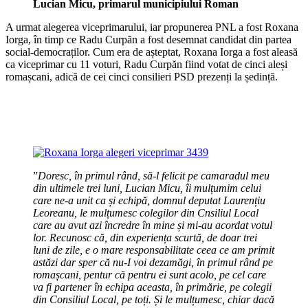
Lucian Micu, primarul municipiului Roman
A urmat alegerea viceprimarului, iar propunerea PNL a fost Roxana
Iorga, în timp ce Radu Curpăn a fost desemnat candidat din partea
social-democraților. Cum era de așteptat, Roxana Iorga a fost aleasă
ca viceprimar cu 11 voturi, Radu Curpăn fiind votat de cinci aleși
romașcani, adică de cei cinci consilieri PSD prezenți la ședință.
”
Doresc, în primul rând, să-l felicit pe camaradul meu
din ultimele trei luni, Lucian Micu, îi mulțumim celui
care ne-a unit ca și echipă, domnul deputat Laurențiu
Leoreanu, le mulțumesc colegilor din Cnsiliul Local
care au avut azi încredre în mine și mi-au acordat votul
lor. Recunosc că, din experiența scurtă, de doar trei
luni de zile, e o mare responsabilitate ceea ce am primit
astăzi dar sper că nu-I voi dezamăgi, în primul rând pe
romașcani, pentur că pentru ei sunt acolo, pe cel care
va fi partener în echipa aceasta, în primărie, pe colegii
din Consiliul Local, pe toți. Și le mulțumesc, chiar dacă