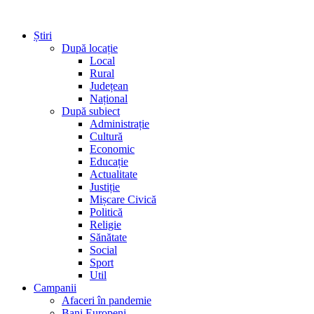
Știri
După locație
Local
Rural
Județean
Național
După subiect
Administrație
Cultură
Economic
Educație
Actualitate
Justiție
Mișcare Civică
Politică
Religie
Sănătate
Social
Sport
Util
Campanii
Afaceri în pandemie
Bani Europeni