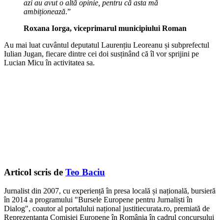
azi au avut o altă opinie, pentru că asta mă
ambiționează
.”
Roxana Iorga, viceprimarul municipiului Roman
Au mai luat cuvântul deputatul Laurențiu Leoreanu și subprefectul
Iulian Jugan, fiecare dintre cei doi susținând că îl vor sprijini pe
Lucian Micu în activitatea sa.
Articol scris de
Teo Baciu
Jurnalist din 2007, cu experiență în presa locală și națională, bursieră
în 2014 a programului "Bursele Europene pentru Jurnaliști în
Dialog", coautor al portalului național justitiecurata.ro, premiată de
Reprezentanța Comisiei Europene în România în cadrul concursului