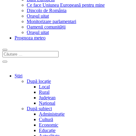
Ce face Uniunea Europeană pentru mine
Dincolo de România
Orașul uitat
Monitorizare parlamentari
Oamenii comunității
Orașul uitat
Prognoza meteo
Știri
După locație
Local
Rural
Județean
Național
După subiect
Administrație
Cultură
Economic
Educație
Actualitate