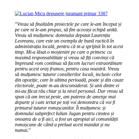
”
Vreau să finalizăm proiectele pe care le-am început și
pe care ni le-am propus, să fim aceeași echipă unită.
Vreau să mulțumesc domnului deputat Laurențiu
Leoreanu, care este un exemplu de bună ractică în
administrația locală, pentru că m-a sprijinit în tot acest
timp. Mi-a lăsat o moștenire pe care o primesc cu
maximă responsabilitate și vreau să fiți convinși că
împreună vom continua să facem lucruri extraordinare
pentru acest oraș frumos, pentru casa noastră. Vreau
să mulțumesc tuturor consilierilor locali, inclusiv celor
din opoziție, care în ultima perioadă, poate și din cauze
electorale, poate m-au desconsiderat. Și unii dintre ei
mi-au făcut rău chiar și la nivel personal. Dar vreau să
spun că am trecut peste, am puterea de amerge mai
departe și i-am iertat pe toți voi demonstra că voi fi
primarul tuturor romașcanilor. Îi mulțumesc și
domnului subprefect Iulian Jugan pentru cinstea și
onoarea de a fi aici, a fost un apropiat al comunității
romașcane de când a preluat acest mandat și nu
numai
.”