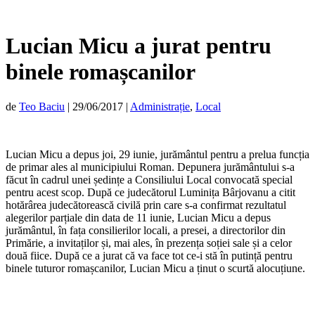
Lucian Micu a jurat pentru
binele romașcanilor
de
Teo Baciu
|
29/06/2017
|
Administrație
,
Local
Lucian Micu a depus joi, 29 iunie, jurământul pentru a prelua funcția
de primar ales al municipiului Roman. Depunera jurământului s-a
făcut în cadrul unei ședințe a Consiliului Local convocată special
pentru acest scop. După ce judecătorul Luminița Bârjovanu a citit
hotărârea judecătorească civilă prin care s-a confirmat rezultatul
alegerilor parțiale din data de 11 iunie, Lucian Micu a depus
jurământul, în fața consilierilor locali, a presei, a directorilor din
Primărie, a invitaților și, mai ales, în prezența soției sale și a celor
două fiice. După ce a jurat că va face tot ce-i stă în putință pentru
binele tuturor romașcanilor, Lucian Micu a ținut o scurtă alocuțiune.