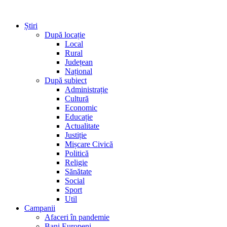
Știri
După locație
Local
Rural
Județean
Național
După subiect
Administrație
Cultură
Economic
Educație
Actualitate
Justiție
Mișcare Civică
Politică
Religie
Sănătate
Social
Sport
Util
Campanii
Afaceri în pandemie
Bani Europeni