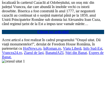
localizată în cartierul Cazaclii al Odobeștiului, un oraș mic din
județul Vrancea, dar care abundă în imobile vechi cu istorii
deosebite. Biserica a fost construită în anul 1777, iar negustorii
cazaclii au continuat să o susțină material până pe la 1859, anul
Unirii Principatelor Române sub domnia lui Alexandru Ioan Cuza,
când regimul țarist de la Est a impus taxe vamale mărite…
Citește tot articolul!
Acest articol a fost realizat în cadrul programului ”Orașul uitat. Dă
viață monumentelor!”, derulat de Freedom House România, în
parteneriat cu
HotNews.ro
,
înRoman.ro
,
Viața Liberă
,
Info Sud-Est
,
Vrancea24.ro
,
Ziarul de Iași
,
BanatulAZI
,
Știri din Banat
,
Expres de
Banat.