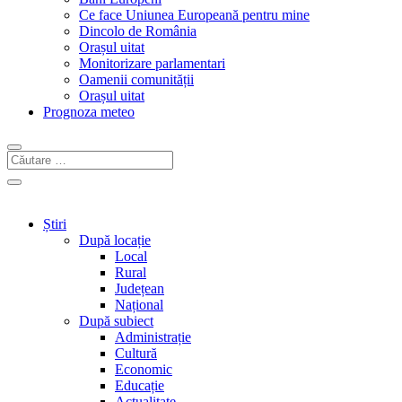
Ce face Uniunea Europeană pentru mine
Dincolo de România
Orașul uitat
Monitorizare parlamentari
Oamenii comunității
Orașul uitat
Prognoza meteo
Știri
După locație
Local
Rural
Județean
Național
După subiect
Administrație
Cultură
Economic
Educație
Actualitate