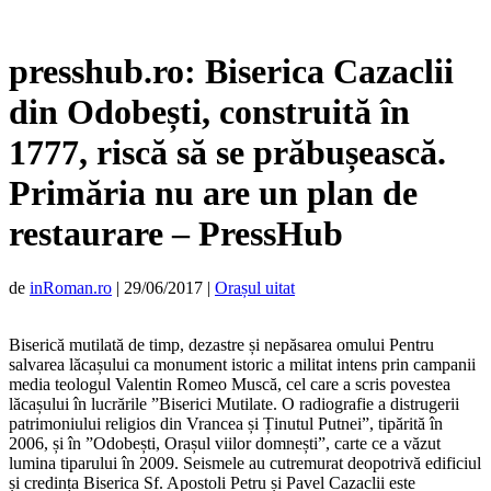
presshub.ro: Biserica Cazaclii
din Odobești, construită în
1777, riscă să se prăbușească.
Primăria nu are un plan de
restaurare – PressHub
de
inRoman.ro
|
29/06/2017
|
Orașul uitat
Biserică mutilată de timp, dezastre și nepăsarea omului Pentru
salvarea lăcașului ca monument istoric a militat intens prin campanii
media teologul Valentin Romeo Muscă, cel care a scris povestea
lăcașului în lucrările ”Biserici Mutilate. O radiografie a distrugerii
patrimoniului religios din Vrancea și Ținutul Putnei”, tipărită în
2006, și în ”Odobești, Orașul viilor domnești”, carte ce a văzut
lumina tiparului în 2009. Seismele au cutremurat deopotrivă edificiul
și credința
Biserica Sf. Apostoli Petru și Pavel Cazaclii este