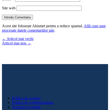
Site web
Introdu Comentariu
Acest site folosește Akismet pentru a reduce spamul.
Află cum sunt
procesate datele comentariilor tale
.
←
Articol mai vechi
Articol mai nou
→
Politica de cookies
Politica de confidențialitate
Termeni și condiții