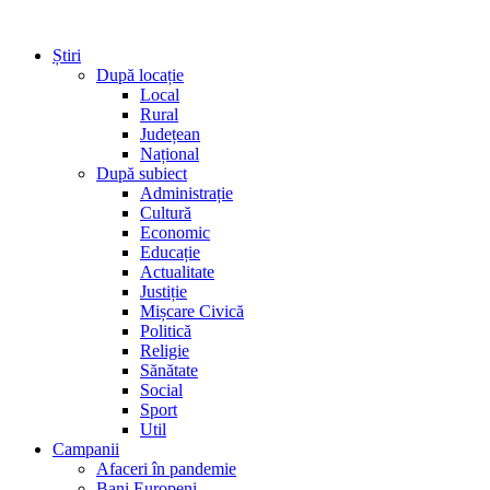
Știri
După locație
Local
Rural
Județean
Național
După subiect
Administrație
Cultură
Economic
Educație
Actualitate
Justiție
Mișcare Civică
Politică
Religie
Sănătate
Social
Sport
Util
Campanii
Afaceri în pandemie
Bani Europeni