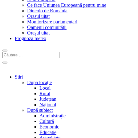
Ce face Uniunea Europeană pentru mine
Dincolo de România
Orașul uitat
Monitorizare parlamentari
Oamenii comunității
Orașul uitat
Prognoza meteo
Știri
După locație
Local
Rural
Județean
Național
După subiect
Administrație
Cultură
Economic
Educație
Actualitate