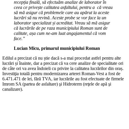
recepția finală, să efectuăm analize de laborator în
ceea ce privește calitatea asfaltului, pentru a că vreau
să mă asigur că problemele care au apărut la aceste
lucrări să nu revină. Aceste probe se vor face la un
laborator specializat și acreditat. Vreau să mă asigur
că lucrările de pe raza municipiului Roman sunt de
calitate, așa cum ne-am luat angajamentul că vom
face.”
Lucian Micu, primarul municipiului Roman
Edilul a precizat că nu știe dacă s-a mai procedat astfel pentru alte
lucrări și înainte, dar a precizat că va cere analize de specialitate ori
de câte ori va avea îndoieli cu privire la calitatea lucrărilor din oraș.
Investiţia totală pentru modernizarea arterei Roman-Vest a fost de
6.471.471 de lei, fără TVA, iar lucrările au fost efectuate de firmele
Imrom SA (partea de asfaltare) şi Hidroterm (reţele de apă şi
canalizare).