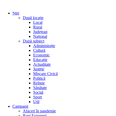
Știri
După locație
Local
Rural
Județean
Național
După subiect
Administrație
Cultură
Economic
Educație
Actualitate
Justiție
Mișcare Civică
Politică
Religie
Sănătate
Social
Sport
Util
Campanii
Afaceri în pandemie
Bani Europeni