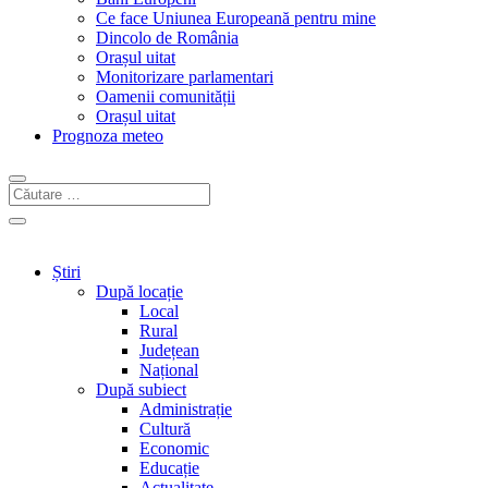
Ce face Uniunea Europeană pentru mine
Dincolo de România
Orașul uitat
Monitorizare parlamentari
Oamenii comunității
Orașul uitat
Prognoza meteo
Știri
După locație
Local
Rural
Județean
Național
După subiect
Administrație
Cultură
Economic
Educație
Actualitate