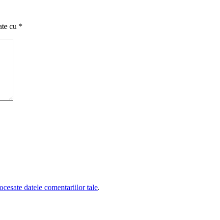
ate cu
*
cesate datele comentariilor tale
.