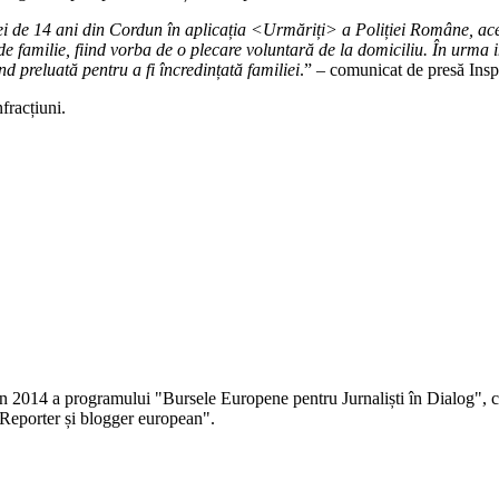
ei de 14 ani din Cordun în aplicația <Urmăriți> a Poliției Române, acesta
e familie, fiind vorba de o plecare voluntară de la domiciliu. În urma in
nd preluată pentru a fi încredințată familiei
.” – comunicat de presă Insp
fracțiuni.
 în 2014 a programului "Bursele Europene pentru Jurnaliști în Dialog", co
Reporter și blogger european".