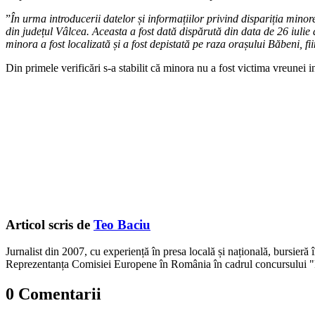
”
În urma introducerii datelor și informațiilor privind dispariția minor
din județul Vâlcea. Aceasta a fost dată dispărută din data de 26 iulie d
minora a fost localizată și a fost depistată pe raza orașului Băbeni, fii
Din primele verificări s-a stabilit că minora nu a fost victima vreunei in
Articol scris de
Teo Baciu
Jurnalist din 2007, cu experiență în presa locală și națională, bursieră
Reprezentanța Comisiei Europene în România în cadrul concursului "
0 Comentarii