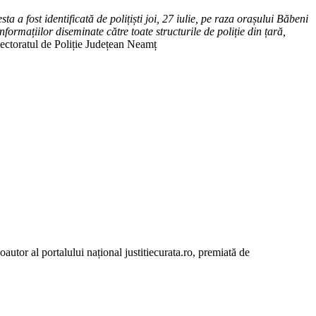
 a fost identificată de polițiști joi, 27 iulie, pe raza orașului Băbeni
formațiilor diseminate către toate structurile de poliție din țară,
ectoratul de Poliție Județean Neamț
autor al portalului național justitiecurata.ro, premiată de