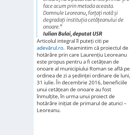
face acum prin metoda aceasta
.
Domnule Leoreanu, forţaţi notă şi
degradaţi instituţia cetăţeanului de
onoare
.”
Iulian Bulai, deputat USR
Articolul integral îl puteți citi pe
adevărul.ro
. Reamintim că proiectul de
hotărâre prin care Laurențiu Leoreanu
este propus pentru a fi cetățean de
onoare al municipiului Roman se află pe
ordinea de zi a ședinței ordinare de luni,
31 iulie. În decembrie 2016, beneficiile
unui cetățean de onoare au fost
înmulțite, în urma unui proiect de
hotărâre inițiat de primarul de atunci –
Leoreanu.