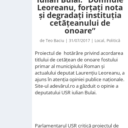
Leoreanu, forțați nota
și degradați instituția
cetățeanului de
onoare”
de
Teo Baciu
|
31/07/2017
|
Local
,
Politică
Proiectul de hotărâre privind acordarea
titlului de cetățean de onoare fostului
primar al municipiului Roman și
actualului deputat Laurențiu Leoreanu, a
ajuns în atenția opiniei publice naționale.
Site-ul adevărul.ro a găzduit o opinie a
deputatului USR iulian Bulai.
Parlamentarul USR critică proiectul de