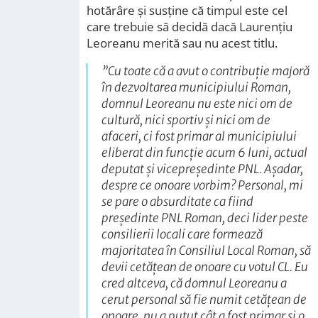
hotărâre și susține că timpul este cel
care trebuie să decidă dacă Laurențiu
Leoreanu merită sau nu acest titlu.
”
Cu toate că a avut o contribuţie majoră
în dezvoltarea municipiului Roman,
domnul Leoreanu nu este nici om de
cultură, nici sportiv şi nici om de
afaceri, ci fost primar al municipiului
eliberat din funcţie acum 6 luni, actual
deputat şi vicepreşedinte PNL. Aşadar,
despre ce onoare vorbim? Personal, mi
se pare o absurditate ca fiind
preşedinte PNL Roman, deci lider peste
consilierii locali care formează
majoritatea în Consiliul Local Roman, să
devii cetăţean de onoare cu votul CL. Eu
cred altceva, că domnul Leoreanu a
cerut personal să fie numit cetăţean de
onoare, nu a putut cât a fost primar şi o