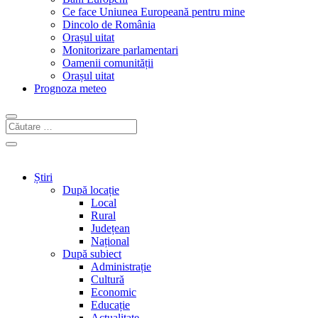
Ce face Uniunea Europeană pentru mine
Dincolo de România
Orașul uitat
Monitorizare parlamentari
Oamenii comunității
Orașul uitat
Prognoza meteo
Știri
După locație
Local
Rural
Județean
Național
După subiect
Administrație
Cultură
Economic
Educație
Actualitate