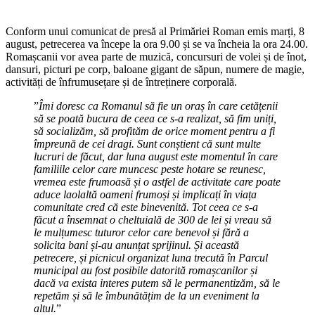
Conform unui comunicat de presă al Primăriei Roman emis marți, 8
august, petrecerea va începe la ora 9.00 și se va încheia la ora 24.00.
Romașcanii vor avea parte de muzică, concursuri de volei și de înot,
dansuri, picturi pe corp, baloane gigant de săpun, numere de magie,
activități de înfrumusețare și de întreținere corporală.
”
Îmi doresc ca Romanul să fie un oraș în care cetățenii
să se poată bucura de ceea ce s-a realizat, să fim uniți,
să socializăm, să profităm de orice moment pentru a fi
împreună de cei dragi. Sunt conștient că sunt multe
lucruri de făcut, dar luna august este momentul în care
familiile celor care muncesc peste hotare se reunesc,
vremea este frumoasă și o astfel de activitate care poate
aduce laolaltă oameni frumoși și implicați în viața
comunitate cred că este binevenită. Tot ceea ce s-a
făcut a însemnat o cheltuială de 300 de lei și vreau să
le mulțumesc tuturor celor care benevol și fără a
solicita bani și-au anunțat sprijinul. Și această
petrecere, și picnicul organizat luna trecută în Parcul
municipal au fost posibile datorită romașcanilor și
dacă va exista interes putem să le permanentizăm, să le
repetăm și să le îmbunătățim de la un eveniment la
altul.
”