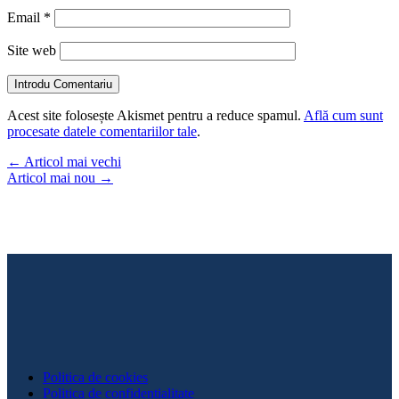
Email
*
Site web
Introdu Comentariu
Acest site folosește Akismet pentru a reduce spamul.
Află cum sunt
procesate datele comentariilor tale
.
←
Articol mai vechi
Articol mai nou
→
Politica de cookies
Politica de confidențialitate