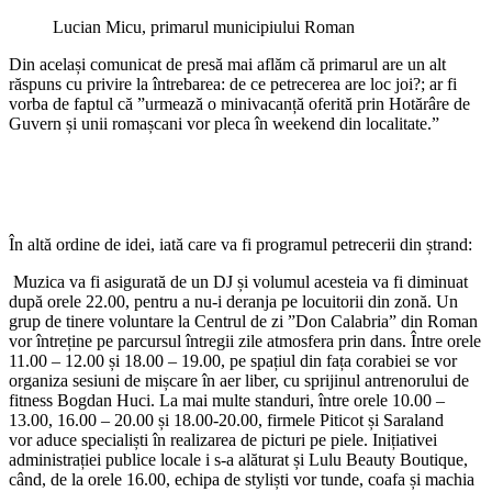
Lucian Micu, primarul municipiului Roman
Din același comunicat de presă mai aflăm că primarul are un alt
răspuns cu privire la întrebarea: de ce petrecerea are loc joi?; ar fi
vorba de faptul că ”urmează o minivacanță oferită prin Hotărâre de
Guvern și unii romașcani vor pleca în weekend din localitate.”
În altă ordine de idei, iată care va fi programul petrecerii din ștrand:
Muzica va fi asigurată de un DJ și volumul acesteia va fi diminuat
după orele 22.00, pentru a nu-i deranja pe locuitorii din zonă. Un
grup de tinere voluntare la Centrul de zi ”Don Calabria” din Roman
vor întreține pe parcursul întregii zile atmosfera prin dans. Între orele
11.00 – 12.00 și 18.00 – 19.00, pe spațiul din fața corabiei se vor
organiza sesiuni de mișcare în aer liber, cu sprijinul antrenorului de
fitness Bogdan Huci. La mai multe standuri, între orele 10.00 –
13.00, 16.00 – 20.00 și 18.00-20.00, firmele Piticot și Saraland
vor aduce specialiști în realizarea de picturi pe piele. Inițiativei
administrației publice locale i s-a alăturat și Lulu Beauty Boutique,
când, de la orele 16.00, echipa de styliști vor tunde, coafa și machia