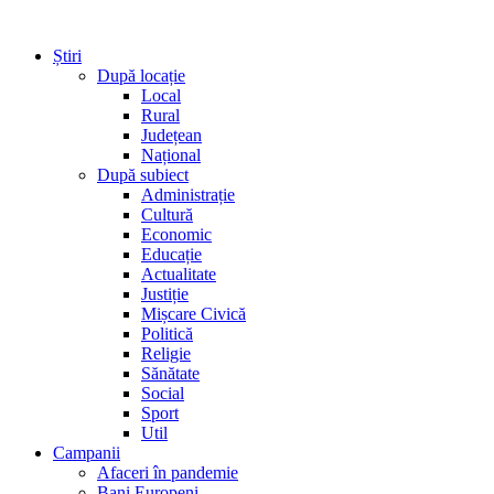
Știri
După locație
Local
Rural
Județean
Național
După subiect
Administrație
Cultură
Economic
Educație
Actualitate
Justiție
Mișcare Civică
Politică
Religie
Sănătate
Social
Sport
Util
Campanii
Afaceri în pandemie
Bani Europeni