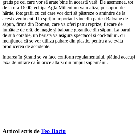
gratis pe cei care vor să arate bine în această vară. De asemenea, tot
de la ora 16.00, echipa Agfa Millenium va realiza, pe suport de
hârtie, fotografii cu cei care vor dori să păstreze o amintire de la
acest eveniment. Un sprijin important vine din partea Baloane de
săpun, firmă din Roman, care va oferi patru reprize, fiecare de
jumătate de oră, de magie și baloane gigantice din săpun. La barul
de sub corabie, un barista va asigura spectacol și cocktailuri, cu
mențiunea că se vor utiliza pahare din plastic, pentru a se evita
producerea de accidente.
Intrarea în Ștrand se va face conform regulamentului, plătind aceeași
taxă de intrare ca în orice altă zi din timpul săptămânii.
Articol scris de
Teo Baciu