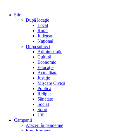
Știri
După locație
Local
Rural
Județean
Național
După subiect
Administrație
Cultură
Economic
Educație
Actualitate
Justiție
Mișcare Civică
Politică
Religie
Sănătate
Social
Sport
Util
Campanii
Afaceri în pandemie
Bani Europeni