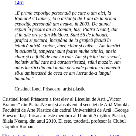
„
E prima expoziție personală pe care o am aici, la
RomanArt Gallery, la o distanță de 1 ani de la prima
expoziție personală am avut-o, în 2003. De atunci
expun în fiecare an la Roman, Iași, Piatra Neamț, dar
și în alte orașe din Moldova. Sunt 56 de tablouri,
grafică și pictură, începând de la grafică făcută în
tehnică mixtă, creion, liner, chiar și cafea… Am lucrări
în acuarelă, tempera; sunt foarte multe tehnici, unele
chiar și cu foiță de aur lucrate. Am și picturi pe șevalet,
inclusiv stilul care mă caracterizează, stilul mozaic. Am
adus lucrări din mai multe perioade pentru ca oamenii
să-și amintească de ceea ce am lucrat de-a lungul
timpului.
”
Cristinel Ionel Prisacaru, artist plastic
Cristinel Ionel Prisacaru a fost elev al Liceului de Artă „Victor
Brauner” din Piatra-Neamț și absolvent al seecției de Artă Murală a
Facultății de Arte Plastice din cadrul Universității de Artă „George
Enescu” Iași. Prisacaru este membru al Uniunii Artiștilor Plastici,
filiala Neamț, din anul 2010. El este, totodată, profesor la Clubul
Copiilor Roman.