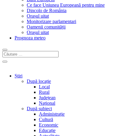
Ce face Uniunea Europeană pentru mine
Dincolo de România
Orașul uitat
Monitorizare parlamentari
Oamenii comunității
Orașul uitat
Prognoza meteo
Știri
După locație
Local
Rural
Județean
Național
După subiect
Administrație
Cultură
Economic
Educație
Actualitate