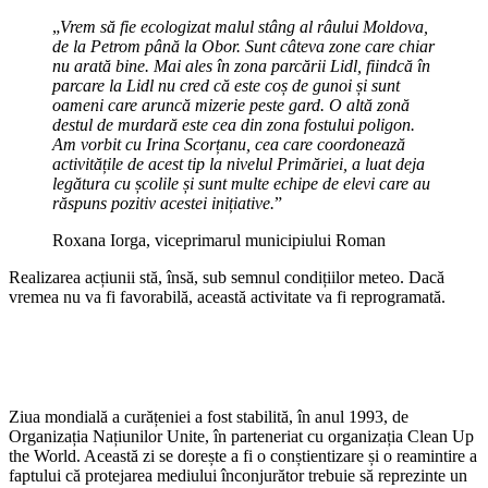
„
Vrem să fie ecologizat malul stâng al râului Moldova,
de la Petrom până la Obor. Sunt câteva zone care chiar
nu arată bine. Mai ales în zona parcării Lidl, fiindcă în
parcare la Lidl nu cred că este coș de gunoi și sunt
oameni care aruncă mizerie peste gard. O altă zonă
destul de murdară este cea din zona fostului poligon.
Am vorbit cu Irina Scorțanu, cea care coordonează
activitățile de acest tip la nivelul Primăriei, a luat deja
legătura cu școlile și sunt multe echipe de elevi care au
răspuns pozitiv acestei inițiative.
”
Roxana Iorga, viceprimarul municipiului Roman
Realizarea acțiunii stă, însă, sub semnul condițiilor meteo. Dacă
vremea nu va fi favorabilă, această activitate va fi reprogramată.
Ziua mondială a curățeniei a fost stabilită, în anul 1993, de
Organizația Națiunilor Unite, în parteneriat cu organizația Clean Up
the World. Această zi se dorește a fi o conștientizare și o reamintire a
faptului că protejarea mediului înconjurător trebuie să reprezinte un