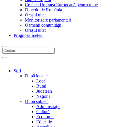
Ce face Uniunea Europeană pentru mine
Dincolo de România
Orașul uitat
Monitorizare parlamentari
Oamenii comunității
Orașul uitat
Prognoza meteo
Știri
După locație
Local
Rural
Județean
Național
După subiect
Administrație
Cultură
Economic
Educație
Actualitate