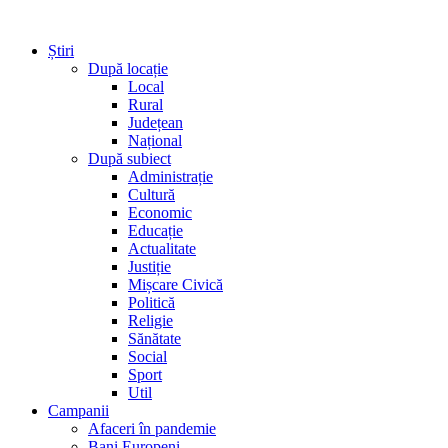
Știri
După locație
Local
Rural
Județean
Național
După subiect
Administrație
Cultură
Economic
Educație
Actualitate
Justiție
Mișcare Civică
Politică
Religie
Sănătate
Social
Sport
Util
Campanii
Afaceri în pandemie
Bani Europeni