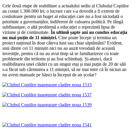
Cele două etape de reabilitare a actualului sediu al Clubului Copiilor
au costat 1.300.000 lei; o lucrare care s-a dovedit a fi extrem de
costisitoare pentru un buget al educației care nu a fost niciodată o
prioritate a guvernanților, indiferent de culoarea politică. Pe lângă
subfinanțare, o altă problemă a educației o reprezintă lipsa de
viziune și de continuitate.
În ultimii șapte ani au condus educația
nu mai puțin de 11 miniștri.
Cine poate începe și termina un
proiect național în doar câteva luni sau chiar săptămâni? Evident,
unii dintre cei 11 miniștri nici nu au auzit vreodată de această
investiție, pentru că nu au avut timp să se familiarizeze cu toate
problemele din teritoriu și au fost schimbați. Și-atunci, dacă
realibilitarea unei clădiri cu un singur etaj și mai puțin de 20 de săli
s-a făcut sub cârmuirea a 11 miniștri, să ne mai mire că în niciun an
nu avem manuale pe bănci la început de an școlar?