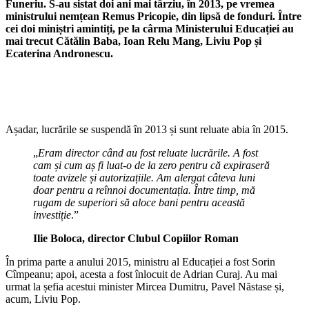
Funeriu. S-au sistat doi ani mai târziu, în 2013, pe vremea
ministrului nemțean Remus Pricopie, din lipsă de fonduri. Între
cei doi miniștri amintiți, pe la cârma Ministerului Educației au
mai trecut Cătălin Baba, Ioan Relu Mang, Liviu Pop și
Ecaterina Andronescu.
Așadar, lucrările se suspendă în 2013 și sunt reluate abia în 2015.
„
Eram director când au fost reluate lucrările. A fost
cam și cum aș fi luat-o de la zero pentru că expiraseră
toate avizele și autorizațiile. Am alergat câteva luni
doar pentru a reînnoi documentația. Între timp, mă
rugam de superiori să aloce bani pentru această
investiție
.”
Ilie Boloca, director Clubul Copiilor Roman
În prima parte a anului 2015, ministru al Educației a fost Sorin
Cîmpeanu; apoi, acesta a fost înlocuit de Adrian Curaj. Au mai
urmat la șefia acestui minister Mircea Dumitru, Pavel Năstase și,
acum, Liviu Pop.