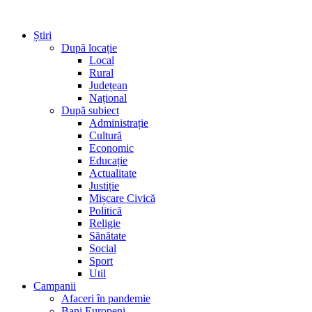
Știri
După locație
Local
Rural
Județean
Național
După subiect
Administrație
Cultură
Economic
Educație
Actualitate
Justiție
Mișcare Civică
Politică
Religie
Sănătate
Social
Sport
Util
Campanii
Afaceri în pandemie
Bani Europeni