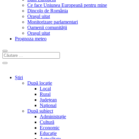
Ce face Uniunea Europeană pentru mine
Dincolo de România
Orașul uitat
Monitorizare parlamentari
Oamenii comunității
Orașul uitat
Prognoza meteo
Știri
După locație
Local
Rural
Județean
Național
După subiect
Administrație
Cultură
Economic
Educație
Actualitate