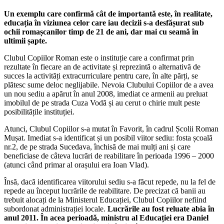
Un exemplu care confirmă cât de importantă este, în realitate,
educația în viziunea celor care iau decizii s-a desfășurat sub
ochii romașcanilor timp de 21 de ani, dar mai cu seamă în
ultimii șapte.
Clubul Copiilor Roman este o instituție care a confirmat prin
rezultate în fiecare an de activitate și reprezintă o alternativă de
succes la activități extracurriculare pentru care, în alte părți, se
plătesc sume deloc neglijabile. Nevoia Clubului Copiilor de a avea
un nou sediu a apărut în anul 2008, imediat ce armenii au preluat
imobilul de pe strada Cuza Vodă și au cerut o chirie mult peste
posibilitățile instituției.
Atunci, Clubul Copiilor s-a mutat în Favorit, în cadrul Școlii Roman
Mușat. Imediat s-a identificat și un posibil viitor sediu: fosta școală
nr.2, de pe strada Sucedava, închisă de mai mulți ani și care
beneficiase de câteva lucrări de reabilitare în perioada 1996 – 2000
(atunci când primar al orașului era Ioan Vlad).
Însă, dacă identificarea viitorului sediu s-a făcut repede, nu la fel de
repede au început lucrările de reabilitare. De precizat că banii au
trebuit alocați de la Ministerul Educației, Clubul Copiilor nefiind
subordonat administrației locale.
Lucrările au fost reluate abia în
anul 2011. În acea perioadă, ministru al Educației era Daniel